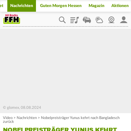
et
Nachrichten
Guten Morgen Hessen
Magazin
Aktionen
Playlist
Staupilot
Wetter
Webcam
Mein
© glomex, 08.08.2024
Video
>
Nachrichten
>
Nobelpreisträger Yunus kehrt nach Bangladesch
zurück
NOBELPREISTRÄGER YUNUS KEHRT