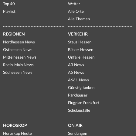
Top 40
Wetter
Playlist
Alle Orte
Alle Themen
REGIONEN
VERKEHR
Nordhessen News
Staus Hessen
Osthessen News
Blitzer Hessen
Mittelhessen News
Unfälle Hessen
Rhein-Main News
A3 News
Südhessen News
A5 News
A661 News
Günstig tanken
Parkhäuser
Flugplan Frankfurt
Schulausfälle
HOROSKOP
ON AIR
Horoskop Heute
Sendungen