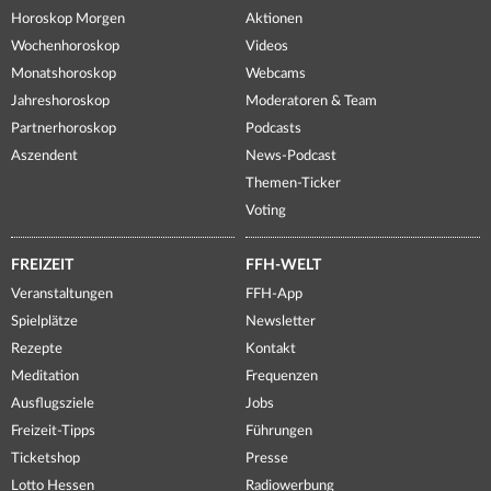
Horoskop Morgen
Aktionen
Wochenhoroskop
Videos
Monatshoroskop
Webcams
Jahreshoroskop
Moderatoren & Team
Partnerhoroskop
Podcasts
Aszendent
News-Podcast
Themen-Ticker
Voting
FREIZEIT
FFH-WELT
Veranstaltungen
FFH-App
Spielplätze
Newsletter
Rezepte
Kontakt
Meditation
Frequenzen
Ausflugsziele
Jobs
Freizeit-Tipps
Führungen
Ticketshop
Presse
Lotto Hessen
Radiowerbung