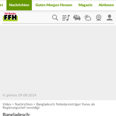
et
Nachrichten
Guten Morgen Hessen
Magazin
Aktionen
Playlist
Staupilot
Wetter
Webcam
Mein
© glomex, 09.08.2024
Video
>
Nachrichten
>
Bangladesch: Nobelpreisträger Yunus als
Regierungschef vereidigt
Bangladesch: