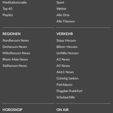
Meditationsradio
Sport
Top 40
Wetter
Playlist
Alle Orte
Alle Themen
REGIONEN
VERKEHR
Nordhessen News
Staus Hessen
Osthessen News
Blitzer Hessen
Mittelhessen News
Unfälle Hessen
Rhein-Main News
A3 News
Südhessen News
A5 News
A661 News
Günstig tanken
Parkhäuser
Flugplan Frankfurt
Schulausfälle
HOROSKOP
ON AIR