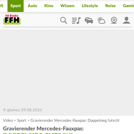
ft
Sport
Auto
Kino
Wissen
Lifestyle
Reise
Gami
Playlist
Staupilot
Wetter
Webcam
Mein
© glomex, 09.08.2024
Video
>
Sport
>
Gravierender Mercedes-Fauxpas: Doppelsieg futsch!
Gravierender Mercedes-Fauxpas: