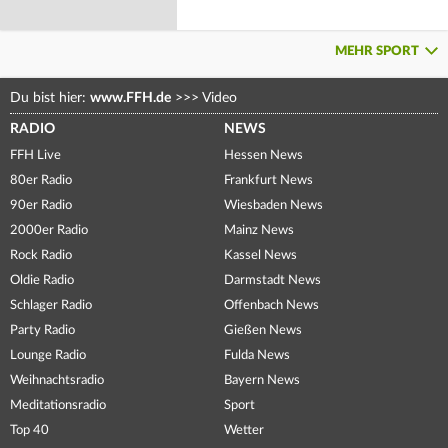
MEHR SPORT
Du bist hier:
www.FFH.de
>>>
Video
RADIO
NEWS
FFH Live
Hessen News
80er Radio
Frankfurt News
90er Radio
Wiesbaden News
2000er Radio
Mainz News
Rock Radio
Kassel News
Oldie Radio
Darmstadt News
Schlager Radio
Offenbach News
Party Radio
Gießen News
Lounge Radio
Fulda News
Weihnachtsradio
Bayern News
Meditationsradio
Sport
Top 40
Wetter