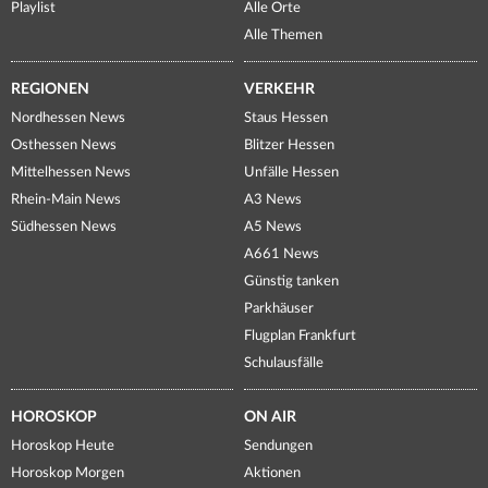
Playlist
Alle Orte
Alle Themen
REGIONEN
VERKEHR
Nordhessen News
Staus Hessen
Osthessen News
Blitzer Hessen
Mittelhessen News
Unfälle Hessen
Rhein-Main News
A3 News
Südhessen News
A5 News
A661 News
Günstig tanken
Parkhäuser
Flugplan Frankfurt
Schulausfälle
HOROSKOP
ON AIR
Horoskop Heute
Sendungen
Horoskop Morgen
Aktionen