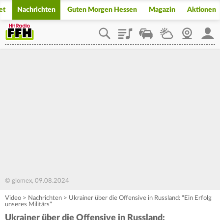
et
Nachrichten
Guten Morgen Hessen
Magazin
Aktionen
Playlist
Staupilot
Wetter
Webcam
Mein
© glomex, 09.08.2024
Video
>
Nachrichten
>
Ukrainer über die Offensive in Russland: "Ein Erfolg
unseres Militärs"
Ukrainer über die Offensive in Russland: