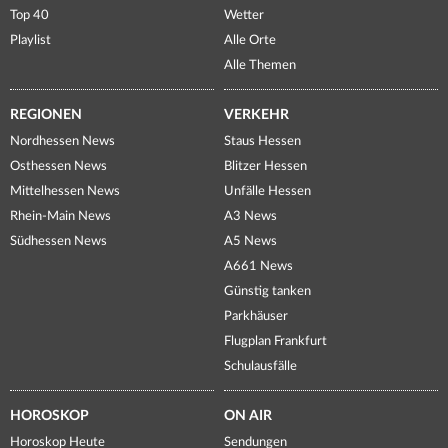
Top 40
Wetter
Playlist
Alle Orte
Alle Themen
REGIONEN
VERKEHR
Nordhessen News
Staus Hessen
Osthessen News
Blitzer Hessen
Mittelhessen News
Unfälle Hessen
Rhein-Main News
A3 News
Südhessen News
A5 News
A661 News
Günstig tanken
Parkhäuser
Flugplan Frankfurt
Schulausfälle
HOROSKOP
ON AIR
Horoskop Heute
Sendungen