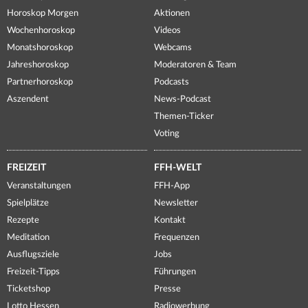
Horoskop Morgen
Aktionen
Wochenhoroskop
Videos
Monatshoroskop
Webcams
Jahreshoroskop
Moderatoren & Team
Partnerhoroskop
Podcasts
Aszendent
News-Podcast
Themen-Ticker
Voting
FREIZEIT
FFH-WELT
Veranstaltungen
FFH-App
Spielplätze
Newsletter
Rezepte
Kontakt
Meditation
Frequenzen
Ausflugsziele
Jobs
Freizeit-Tipps
Führungen
Ticketshop
Presse
Lotto Hessen
Radiowerbung