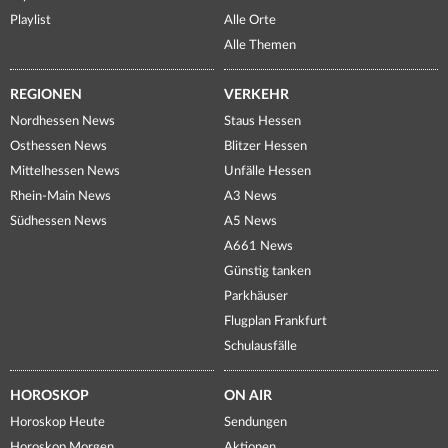
Playlist
Alle Orte
Alle Themen
REGIONEN
VERKEHR
Nordhessen News
Staus Hessen
Osthessen News
Blitzer Hessen
Mittelhessen News
Unfälle Hessen
Rhein-Main News
A3 News
Südhessen News
A5 News
A661 News
Günstig tanken
Parkhäuser
Flugplan Frankfurt
Schulausfälle
HOROSKOP
ON AIR
Horoskop Heute
Sendungen
Horoskop Morgen
Aktionen