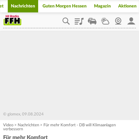
et
Nachrichten
Guten Morgen Hessen
Magazin
Aktionen
Playlist
Staupilot
Wetter
Webcam
Mein
© glomex, 09.08.2024
Video
>
Nachrichten
>
Für mehr Komfort - DB will Klimaanlagen
verbessern
Für mehr Komfort