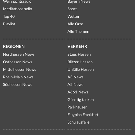
Weihnachtsradio
Bayern News
Meditationsradio
Sport
Top 40
Wetter
Playlist
Alle Orte
Alle Themen
REGIONEN
VERKEHR
Nordhessen News
Staus Hessen
Osthessen News
Blitzer Hessen
Mittelhessen News
Unfälle Hessen
Rhein-Main News
A3 News
Südhessen News
A5 News
A661 News
Günstig tanken
Parkhäuser
Flugplan Frankfurt
Schulausfälle