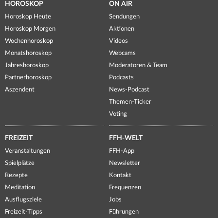
HOROSKOP
ON AIR
Horoskop Heute
Sendungen
Horoskop Morgen
Aktionen
Wochenhoroskop
Videos
Monatshoroskop
Webcams
Jahreshoroskop
Moderatoren & Team
Partnerhoroskop
Podcasts
Aszendent
News-Podcast
Themen-Ticker
Voting
FREIZEIT
FFH-WELT
Veranstaltungen
FFH-App
Spielplätze
Newsletter
Rezepte
Kontakt
Meditation
Frequenzen
Ausflugsziele
Jobs
Freizeit-Tipps
Führungen