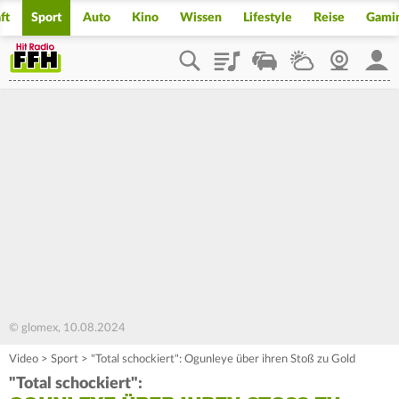
ft
Sport
Auto
Kino
Wissen
Lifestyle
Reise
Gami
Playlist
Staupilot
Wetter
Webcam
Mein
© glomex, 10.08.2024
Video
>
Sport
>
"Total schockiert": Ogunleye über ihren Stoß zu Gold
"Total schockiert":