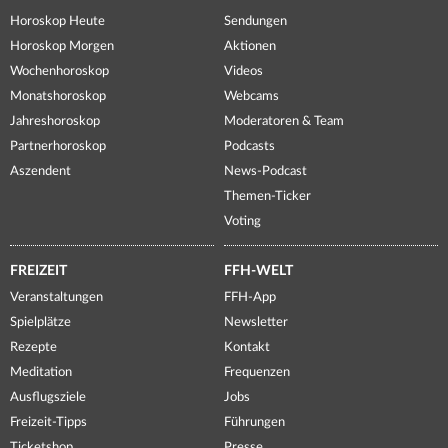
Horoskop Heute
Sendungen
Horoskop Morgen
Aktionen
Wochenhoroskop
Videos
Monatshoroskop
Webcams
Jahreshoroskop
Moderatoren & Team
Partnerhoroskop
Podcasts
Aszendent
News-Podcast
Themen-Ticker
Voting
FREIZEIT
FFH-WELT
Veranstaltungen
FFH-App
Spielplätze
Newsletter
Rezepte
Kontakt
Meditation
Frequenzen
Ausflugsziele
Jobs
Freizeit-Tipps
Führungen
Ticketshop
Presse