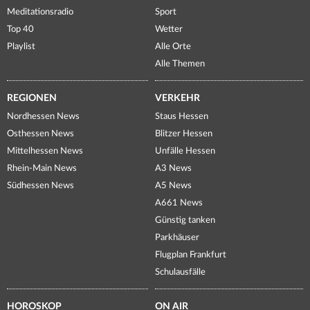
Meditationsradio
Sport
Top 40
Wetter
Playlist
Alle Orte
Alle Themen
REGIONEN
VERKEHR
Nordhessen News
Staus Hessen
Osthessen News
Blitzer Hessen
Mittelhessen News
Unfälle Hessen
Rhein-Main News
A3 News
Südhessen News
A5 News
A661 News
Günstig tanken
Parkhäuser
Flugplan Frankfurt
Schulausfälle
HOROSKOP
ON AIR