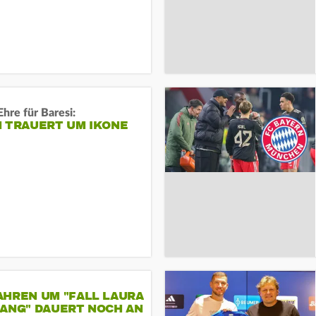
Ehre für Baresi:
N TRAUERT UM IKONE
AHREN UM "FALL LAURA
GANG" DAUERT NOCH AN