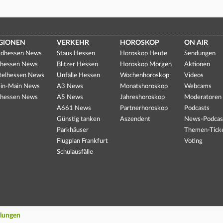
GIONEN
VERKEHR
HOROSKOP
ON AIR
dhessen News
Staus Hessen
Horoskop Heute
Sendungen
hessen News
Blitzer Hessen
Horoskop Morgen
Aktionen
telhessen News
Unfälle Hessen
Wochenhoroskop
Videos
in-Main News
A3 News
Monatshoroskop
Webcams
hessen News
A5 News
Jahreshoroskop
Moderatoren
A661 News
Partnerhoroskop
Podcasts
Günstig tanken
Aszendent
News-Podcas
Parkhäuser
Themen-Tick
Flugplan Frankfurt
Voting
Schulausfälle
llungen