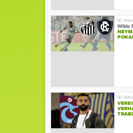
Wilde 
NEYM
POKA
VERE
VERH
TRAB