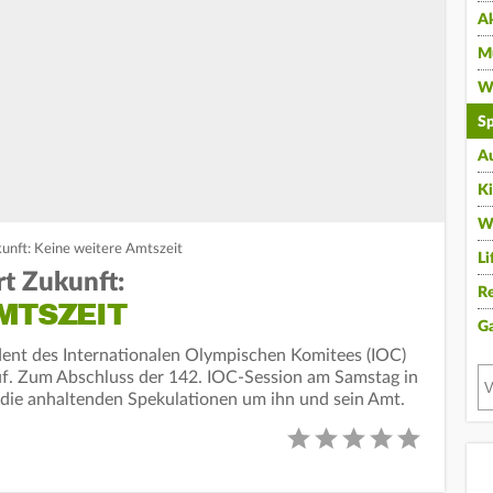
A
Mu
Wi
Sp
A
K
W
kunft: Keine weitere Amtszeit
Li
rt Zukunft:
Re
MTSZEIT
G
dent des Internationalen Olympischen Komitees (IOC)
. Zum Abschluss der 142. IOC-Session am Samstag in
 die anhaltenden Spekulationen um ihn und sein Amt.