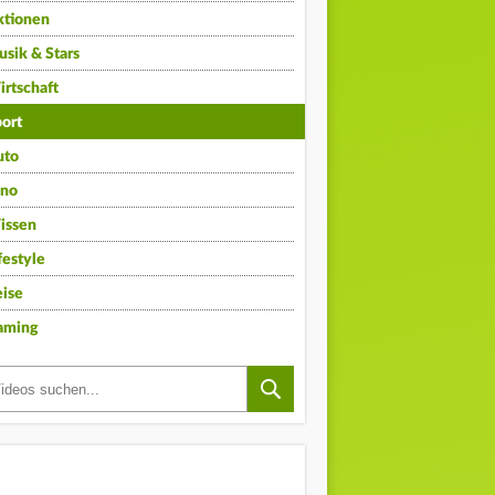
ktionen
sik & Stars
rtschaft
ort
uto
ino
issen
festyle
ise
aming