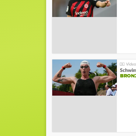
Schwim
BRON