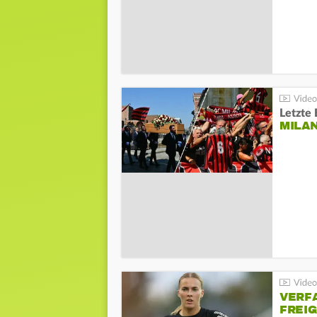
Letzte 
MILA
VERF
FREI