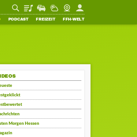
Playlist
Staupilot
Wetter
Webcam
Mein FFH
O
PODCAST
FREIZEIT
FFH-WELT
IDEOS
eueste
stgeklickt
estbewertet
achrichten
uten Morgen Hessen
agazin