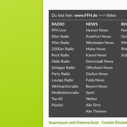
Du bist hier:
www.FFH.de
>>>
Video
RADIO
NEWS
RE
FFH Live
Hessen News
Nor
80er Radio
Frankfurt News
Ost
90er Radio
Wiesbaden News
Mit
2000er Radio
Mainz News
Rhe
Rock Radio
Kassel News
Süd
Oldie Radio
Darmstadt News
Schlager Radio
Offenbach News
Party Radio
Gießen News
Lounge Radio
Fulda News
Weihnachtsradio
Bayern News
Meditationsradio
Sport
Top 40
Wetter
Playlist
Alle Orte
Alle Themen
Impressum und Datenschutz
Cookie-Einste