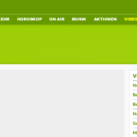
KEHR
HOROSKOP
ON AIR
MUSIK
AKTIONEN
VIDE
V
N
Be
B
N
G
M