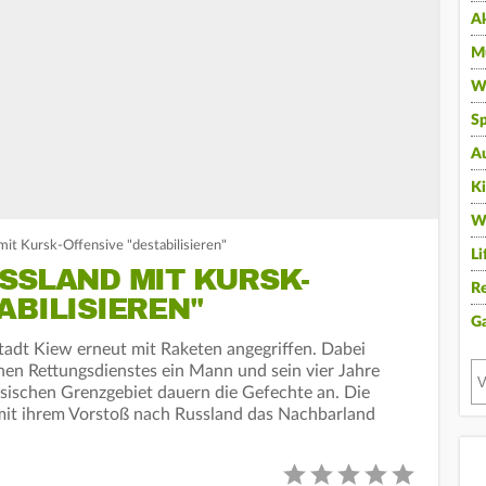
A
Mu
Wi
Sp
A
K
W
mit Kursk-Offensive "destabilisieren"
Li
SSLAND MIT KURSK-
Re
ABILISIEREN"
G
tadt Kiew erneut mit Raketen angegriffen. Dabei
en Rettungsdienstes ein Mann und sein vier Jahre
ssischen Grenzgebiet dauern die Gefechte an. Die
mit ihrem Vorstoß nach Russland das Nachbarland