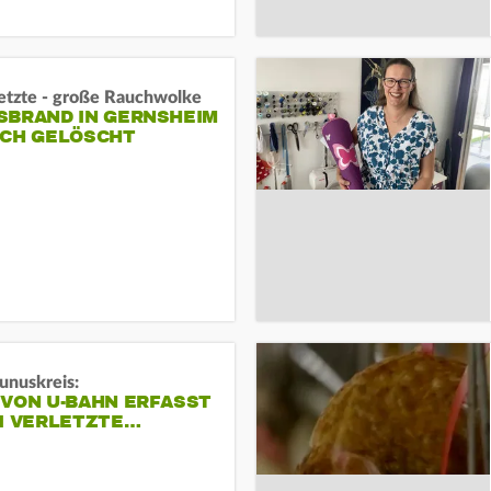
letzte - große Rauchwolke
BRAND IN GERNSHEIM E
CH GELÖSCHT
unuskreis:
 VON U-BAHN ERFASST
EI VERLETZTE…