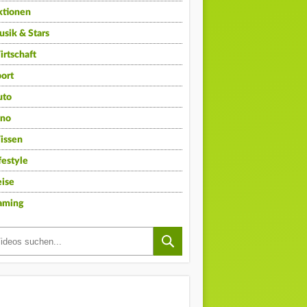
ktionen
sik & Stars
rtschaft
ort
uto
ino
issen
festyle
ise
aming