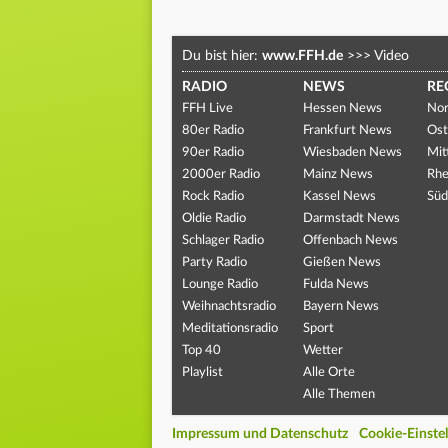
Du bist hier:
www.FFH.de
>>>
Video
RADIO
NEWS
RE
FFH Live
Hessen News
Nor
80er Radio
Frankfurt News
Ost
90er Radio
Wiesbaden News
Mit
2000er Radio
Mainz News
Rhe
Rock Radio
Kassel News
Süd
Oldie Radio
Darmstadt News
Schlager Radio
Offenbach News
Party Radio
Gießen News
Lounge Radio
Fulda News
Weihnachtsradio
Bayern News
Meditationsradio
Sport
Top 40
Wetter
Playlist
Alle Orte
Alle Themen
Impressum und Datenschutz
Cookie-Einste