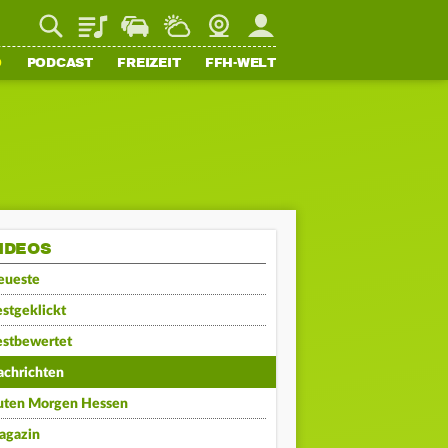
Playlist
Staupilot
Wetter
Webcam
Mein FFH
O
PODCAST
FREIZEIT
FFH-WELT
IDEOS
eueste
stgeklickt
estbewertet
achrichten
uten Morgen Hessen
agazin