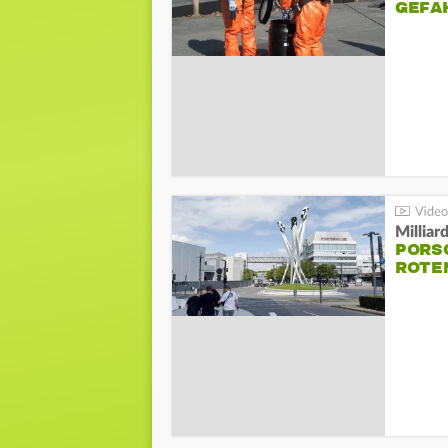
GEFA
Millia
PORSC
ROTE