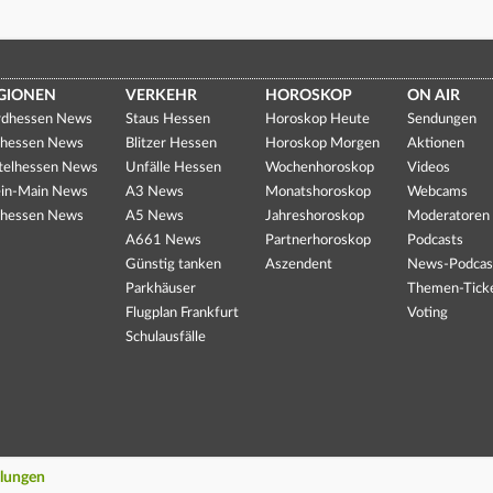
GIONEN
VERKEHR
HOROSKOP
ON AIR
dhessen News
Staus Hessen
Horoskop Heute
Sendungen
hessen News
Blitzer Hessen
Horoskop Morgen
Aktionen
telhessen News
Unfälle Hessen
Wochenhoroskop
Videos
in-Main News
A3 News
Monatshoroskop
Webcams
hessen News
A5 News
Jahreshoroskop
Moderatoren
A661 News
Partnerhoroskop
Podcasts
Günstig tanken
Aszendent
News-Podcas
Parkhäuser
Themen-Tick
Flugplan Frankfurt
Voting
Schulausfälle
llungen