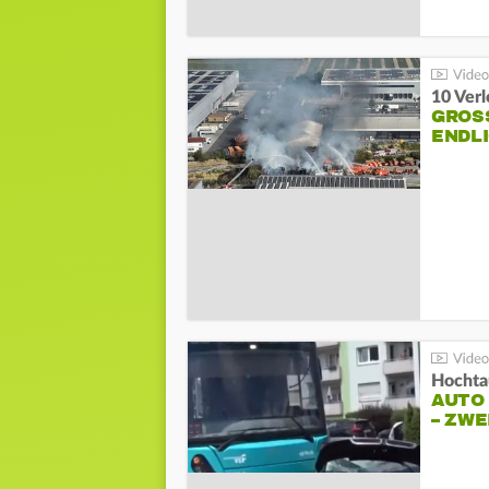
10 Ver
GROSS
NDLI
Hochta
AUTO
– ZW