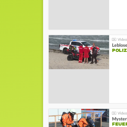
Leblos
POLIZ
Mysteri
FEUE