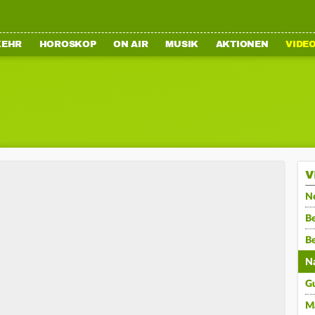
KEHR
HOROSKOP
ON AIR
MUSIK
AKTIONEN
VIDE
V
N
Be
B
N
G
M