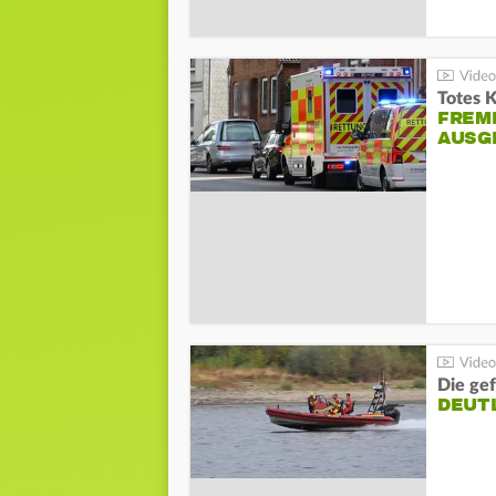
Totes 
FREM
AUSG
Die gef
DEUT