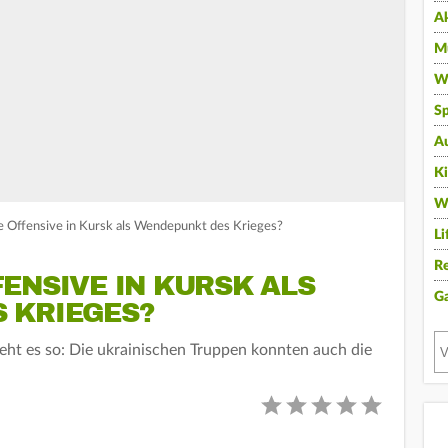
A
Mu
Wi
Sp
A
K
W
e Offensive in Kursk als Wendepunkt des Krieges?
Li
Re
ENSIVE IN KURSK ALS
G
 KRIEGES?
ieht es so: Die ukrainischen Truppen konnten auch die