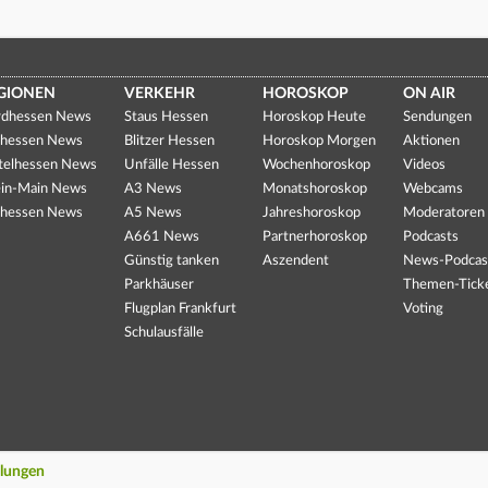
GIONEN
VERKEHR
HOROSKOP
ON AIR
dhessen News
Staus Hessen
Horoskop Heute
Sendungen
hessen News
Blitzer Hessen
Horoskop Morgen
Aktionen
telhessen News
Unfälle Hessen
Wochenhoroskop
Videos
in-Main News
A3 News
Monatshoroskop
Webcams
hessen News
A5 News
Jahreshoroskop
Moderatoren
A661 News
Partnerhoroskop
Podcasts
Günstig tanken
Aszendent
News-Podcas
Parkhäuser
Themen-Tick
Flugplan Frankfurt
Voting
Schulausfälle
llungen