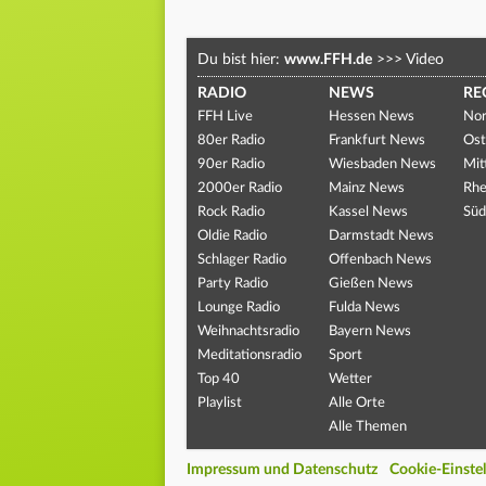
Du bist hier:
www.FFH.de
>>>
Video
RADIO
NEWS
RE
FFH Live
Hessen News
Nor
80er Radio
Frankfurt News
Ost
90er Radio
Wiesbaden News
Mit
2000er Radio
Mainz News
Rhe
Rock Radio
Kassel News
Süd
Oldie Radio
Darmstadt News
Schlager Radio
Offenbach News
Party Radio
Gießen News
Lounge Radio
Fulda News
Weihnachtsradio
Bayern News
Meditationsradio
Sport
Top 40
Wetter
Playlist
Alle Orte
Alle Themen
Impressum und Datenschutz
Cookie-Einste