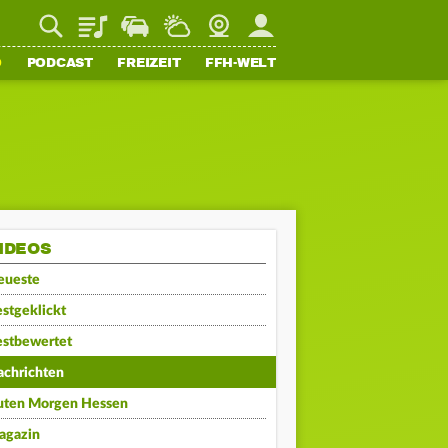
Playlist
Staupilot
Wetter
Webcam
Mein FFH
O
PODCAST
FREIZEIT
FFH-WELT
IDEOS
eueste
stgeklickt
estbewertet
achrichten
uten Morgen Hessen
agazin