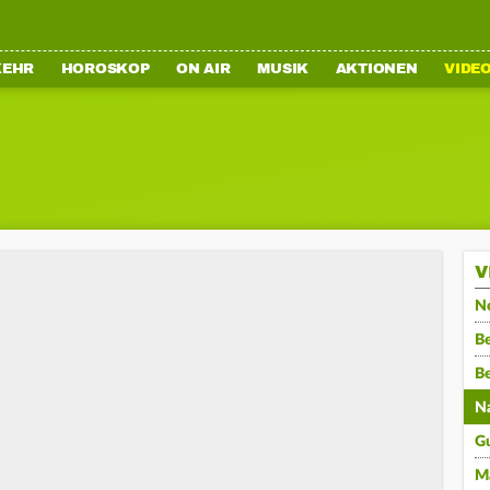
KEHR
HOROSKOP
ON AIR
MUSIK
AKTIONEN
VIDE
V
N
Be
B
N
G
M