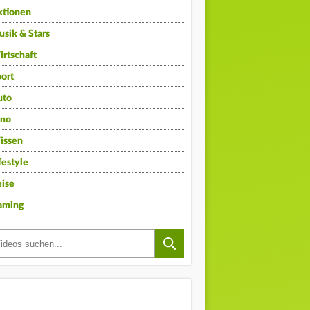
ktionen
sik & Stars
rtschaft
ort
uto
ino
issen
festyle
ise
aming