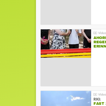
AHOR
REGE
ERIN
BEIM 
RKI:
FAST 