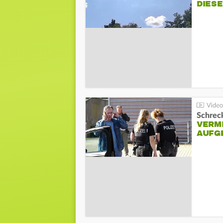
DIES
Schreck
VERM
AUFG