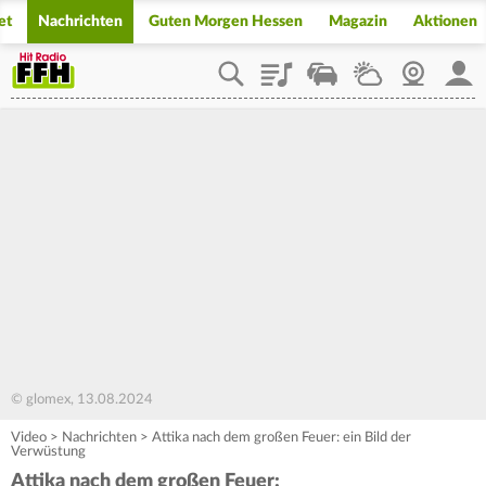
et
Nachrichten
Guten Morgen Hessen
Magazin
Aktionen
Playlist
Staupilot
Wetter
Webcam
Mein
© glomex, 13.08.2024
Video
>
Nachrichten
>
Attika nach dem großen Feuer: ein Bild der
Verwüstung
Attika nach dem großen Feuer: