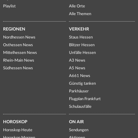
Playlist
Alle Orte
Alle Themen
REGIONEN
VERKEHR
Nordhessen News
Staus Hessen
Osthessen News
Blitzer Hessen
Mittelhessen News
Unfälle Hessen
Rhein-Main News
A3 News
Südhessen News
A5 News
A661 News
Günstig tanken
Parkhäuser
Flugplan Frankfurt
Schulausfälle
HOROSKOP
ON AIR
Horoskop Heute
Sendungen
Horoskop Morgen
Aktionen