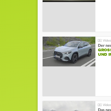
Der ne
GROSS
ND I