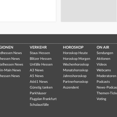
GIONEN
VERKEHR
HOROSKOP
ON AIR
dhessen News
Staus Hessen
Horoskop Heute
Sendungen
hessen News
Blitzer Hessen
Horoskop Morgen
Aktionen
telhessen News
Unfälle Hessen
Wochenhoroskop
Videos
in-Main News
A3 News
Monatshoroskop
Webcams
hessen News
A5 News
Jahreshoroskop
Moderatoren
A661 News
Partnerhoroskop
Podcasts
Günstig tanken
Aszendent
News-Podcas
Parkhäuser
Themen-Tick
Flugplan Frankfurt
Voting
Schulausfälle