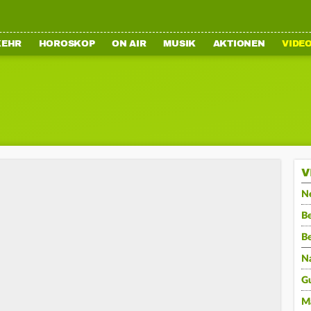
KEHR
HOROSKOP
ON AIR
MUSIK
AKTIONEN
VIDE
V
N
Be
B
N
G
M