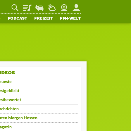
Playlist
Staupilot
Wetter
Webcam
Mein FFH
O
PODCAST
FREIZEIT
FFH-WELT
IDEOS
eueste
stgeklickt
estbewertet
achrichten
uten Morgen Hessen
agazin