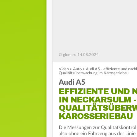
© glomex, 14.08.2024
Video
>
Auto
>
Audi A5 - effiziente und nac
Qualitätsüberwachung im Karosseriebau
Audi A5
EFFIZIENTE UND
IN NECKARSULM 
QUALITÄTSÜBER
KAROSSERIEBAU
Die Messungen zur Qualitätskontrolle
also ohne ein Fahrzeug aus der Lin