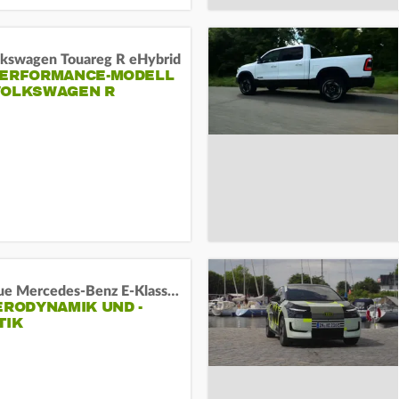
lkswagen Touareg R eHybrid
PERFORMANCE-MODELL
VOLKSWAGEN R
Das neue Mercedes-Benz E-Klasse T-Modell
ERODYNAMIK UND -
TIK