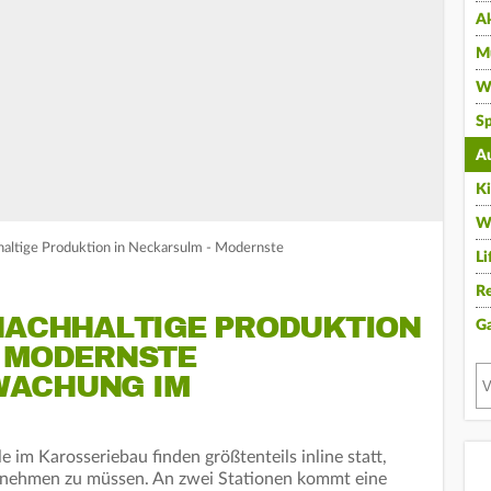
A
Mu
Wi
Sp
A
K
W
hhaltige Produktion in Neckarsulm - Modernste
Li
Re
 NACHHALTIGE PRODUKTION
G
- MODERNSTE
WACHUNG IM
 im Karosseriebau finden größtenteils inline statt,
ie nehmen zu müssen. An zwei Stationen kommt eine