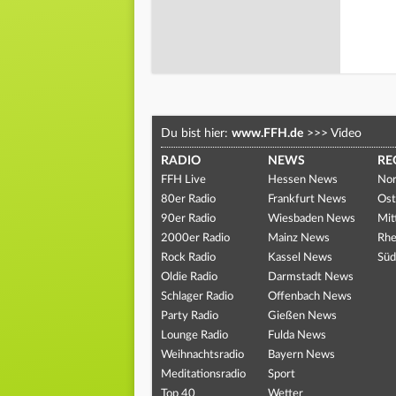
Du bist hier:
www.FFH.de
>>>
Video
RADIO
NEWS
RE
FFH Live
Hessen News
Nor
80er Radio
Frankfurt News
Ost
90er Radio
Wiesbaden News
Mit
2000er Radio
Mainz News
Rhe
Rock Radio
Kassel News
Süd
Oldie Radio
Darmstadt News
Schlager Radio
Offenbach News
Party Radio
Gießen News
Lounge Radio
Fulda News
Weihnachtsradio
Bayern News
Meditationsradio
Sport
Top 40
Wetter