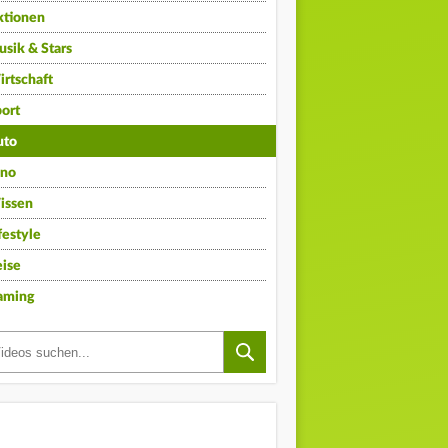
ktionen
sik & Stars
rtschaft
ort
uto
ino
issen
festyle
ise
aming