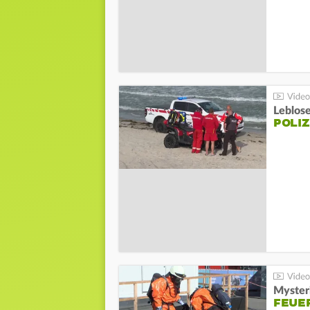
Leblos
POLIZ
Mysteri
FEUE