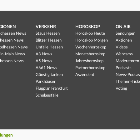
GIONEN
VERKEHR
HOROSKOP
ON AIR
dhessen News
Staus Hessen
Horoskop Heute
Sendungen
hessen News
Blitzer Hessen
Horoskop Morgen
Aktionen
telhessen News
Unfälle Hessen
Wochenhoroskop
Videos
in-Main News
A3 News
Monatshoroskop
Webcams
hessen News
A5 News
Jahreshoroskop
Moderatoren
A661 News
Partnerhoroskop
Podcasts
Günstig tanken
Aszendent
News-Podcas
Parkhäuser
Themen-Tick
Flugplan Frankfurt
Voting
Schulausfälle
llungen