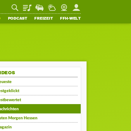
Playlist
Staupilot
Wetter
Webcam
Mein FFH
O
PODCAST
FREIZEIT
FFH-WELT
IDEOS
eueste
stgeklickt
estbewertet
achrichten
uten Morgen Hessen
agazin