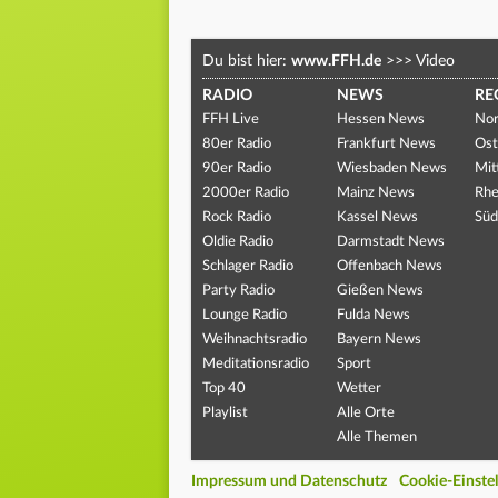
Du bist hier:
www.FFH.de
>>>
Video
RADIO
NEWS
RE
FFH Live
Hessen News
Nor
80er Radio
Frankfurt News
Ost
90er Radio
Wiesbaden News
Mit
2000er Radio
Mainz News
Rhe
Rock Radio
Kassel News
Süd
Oldie Radio
Darmstadt News
Schlager Radio
Offenbach News
Party Radio
Gießen News
Lounge Radio
Fulda News
Weihnachtsradio
Bayern News
Meditationsradio
Sport
Top 40
Wetter
Playlist
Alle Orte
Alle Themen
Impressum und Datenschutz
Cookie-Einste