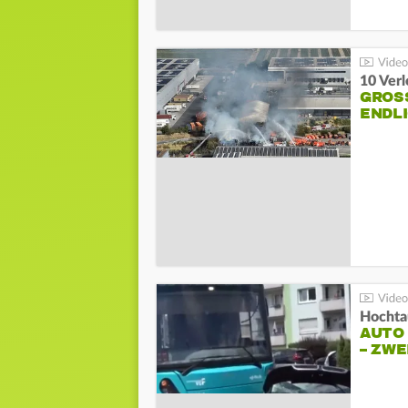
10 Ver
GROSS
NDLI
Hochta
AUTO
– ZW