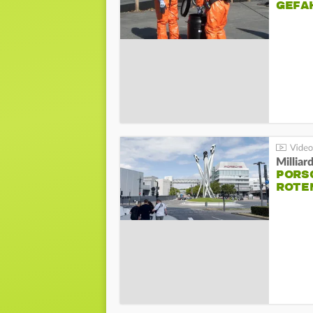
GEFA
Millia
PORSC
ROTE