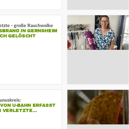
letzte - große Rauchwolke
BRAND IN GERNSHEIM E
CH GELÖSCHT
unuskreis:
 VON U-BAHN ERFASST
EI VERLETZTE…