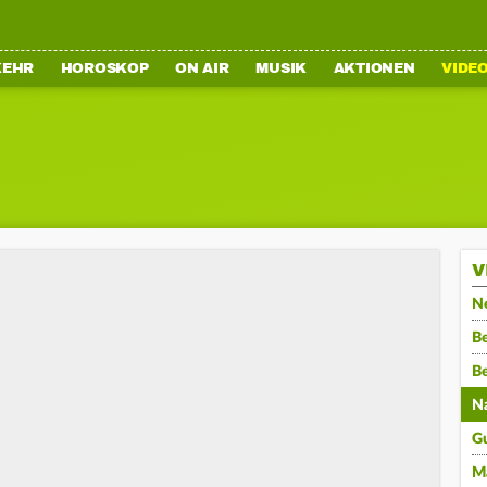
KEHR
HOROSKOP
ON AIR
MUSIK
AKTIONEN
VIDE
V
N
Be
B
N
G
M