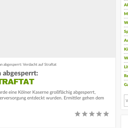
A
Mu
Wi
Sp
A
K
W
n abgesperrt: Verdacht auf Straftat
Li
 abgesperrt:
Re
TRAFTAT
G
de eine Kölner Kaserne großflächig abgesperrt,
serversorgung entdeckt wurden. Ermittler gehen dem