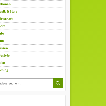
ktionen
sik & Stars
rtschaft
ort
uto
ino
issen
festyle
ise
aming