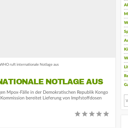
A
Mu
Wi
Sp
A
K
W
WHO ruft internationale Notlage aus
Li
Re
NATIONALE NOTLAGE AUS
G
hrigen Mpox-Fälle in der Demokratischen Republik Kongo
Kommission bereitet Lieferung von Impfstoffdosen