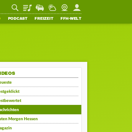
Playlist
Staupilot
Wetter
Webcam
Mein FFH
O
PODCAST
FREIZEIT
FFH-WELT
IDEOS
eueste
stgeklickt
estbewertet
achrichten
uten Morgen Hessen
agazin