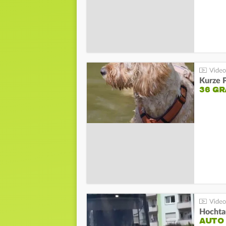
Kurze P
36 G
Hochta
AUTO