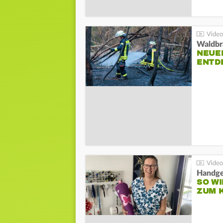
Waldbr
NEUE
ENTD
Handge
SO WI
ZUM 