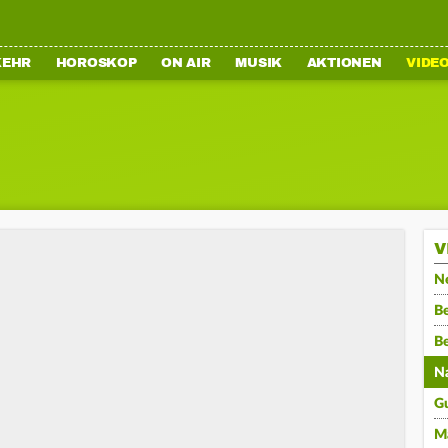
KEHR
HOROSKOP
ON AIR
MUSIK
AKTIONEN
VIDE
V
N
Be
B
N
G
M