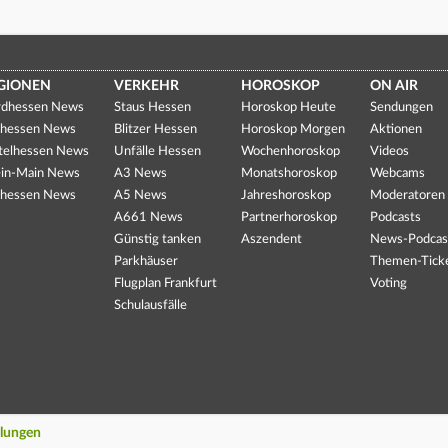
GIONEN
VERKEHR
HOROSKOP
ON AIR
dhessen News
Staus Hessen
Horoskop Heute
Sendungen
hessen News
Blitzer Hessen
Horoskop Morgen
Aktionen
telhessen News
Unfälle Hessen
Wochenhoroskop
Videos
in-Main News
A3 News
Monatshoroskop
Webcams
hessen News
A5 News
Jahreshoroskop
Moderatoren
A661 News
Partnerhoroskop
Podcasts
Günstig tanken
Aszendent
News-Podcas
Parkhäuser
Themen-Tick
Flugplan Frankfurt
Voting
Schulausfälle
llungen