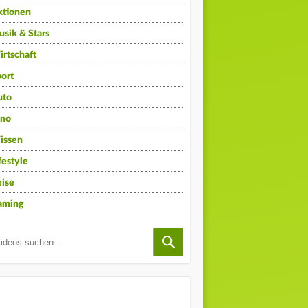
ktionen
sik & Stars
rtschaft
ort
uto
ino
issen
festyle
ise
aming