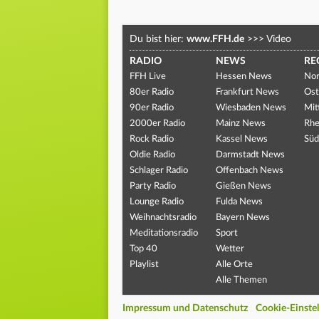
Du bist hier:
www.FFH.de
>>>
Video
RADIO
NEWS
RE
FFH Live
Hessen News
Nor
80er Radio
Frankfurt News
Ost
90er Radio
Wiesbaden News
Mit
2000er Radio
Mainz News
Rhe
Rock Radio
Kassel News
Süd
Oldie Radio
Darmstadt News
Schlager Radio
Offenbach News
Party Radio
Gießen News
Lounge Radio
Fulda News
Weihnachtsradio
Bayern News
Meditationsradio
Sport
Top 40
Wetter
Playlist
Alle Orte
Alle Themen
Impressum und Datenschutz
Cookie-Einste