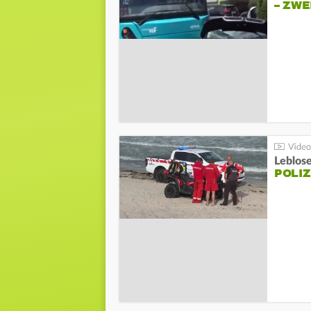
– ZW
Leblos
POLIZ