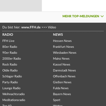
MEHR TOP-MELDUNGEN
Du bist hier:
www.FFH.de
>>>
Video
RADIO
NEWS
FFH Live
Hessen News
80er Radio
Frankfurt News
90er Radio
Wiesbaden News
2000er Radio
Mainz News
Rock Radio
Kassel News
Oldie Radio
Darmstadt News
Schlager Radio
Offenbach News
Party Radio
Gießen News
Lounge Radio
Fulda News
Weihnachtsradio
Bayern News
Meditationsradio
Sport