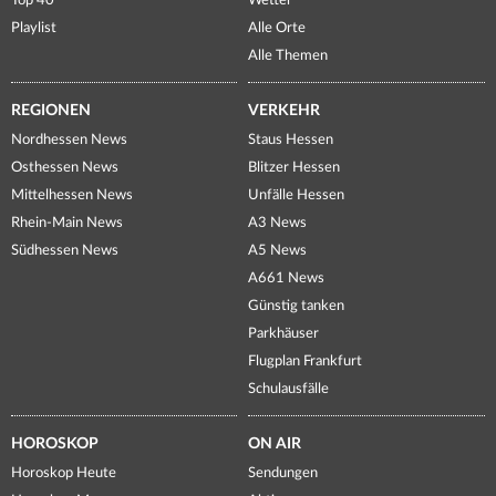
Top 40
Wetter
Playlist
Alle Orte
Alle Themen
REGIONEN
VERKEHR
Nordhessen News
Staus Hessen
Osthessen News
Blitzer Hessen
Mittelhessen News
Unfälle Hessen
Rhein-Main News
A3 News
Südhessen News
A5 News
A661 News
Günstig tanken
Parkhäuser
Flugplan Frankfurt
Schulausfälle
HOROSKOP
ON AIR
Horoskop Heute
Sendungen