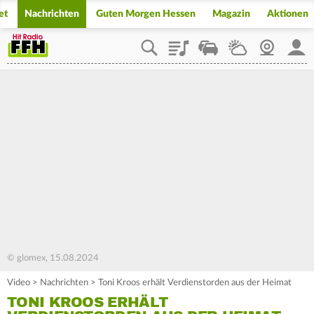
et
Nachrichten
Guten Morgen Hessen
Magazin
Aktionen
Playlist
Staupilot
Wetter
Webcam
Mein
© glomex, 15.08.2024
Video
>
Nachrichten
>
Toni Kroos erhält Verdienstorden aus der Heimat
TONI KROOS ERHÄLT