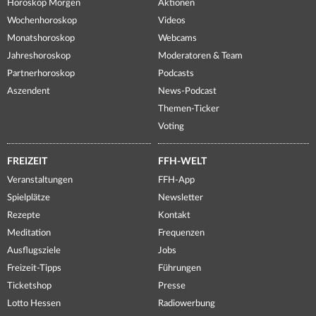
Horoskop Morgen
Aktionen
Wochenhoroskop
Videos
Monatshoroskop
Webcams
Jahreshoroskop
Moderatoren & Team
Partnerhoroskop
Podcasts
Aszendent
News-Podcast
Themen-Ticker
Voting
FREIZEIT
FFH-WELT
Veranstaltungen
FFH-App
Spielplätze
Newsletter
Rezepte
Kontakt
Meditation
Frequenzen
Ausflugsziele
Jobs
Freizeit-Tipps
Führungen
Ticketshop
Presse
Lotto Hessen
Radiowerbung