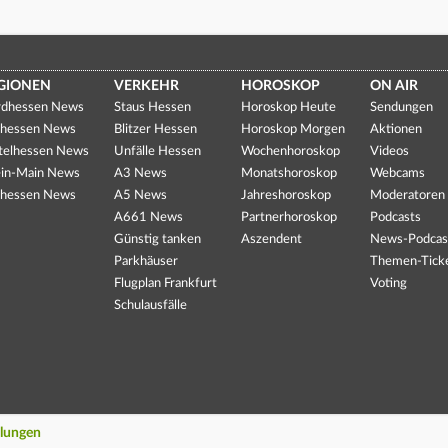
GIONEN
VERKEHR
HOROSKOP
ON AIR
dhessen News
Staus Hessen
Horoskop Heute
Sendungen
hessen News
Blitzer Hessen
Horoskop Morgen
Aktionen
telhessen News
Unfälle Hessen
Wochenhoroskop
Videos
in-Main News
A3 News
Monatshoroskop
Webcams
hessen News
A5 News
Jahreshoroskop
Moderatoren
A661 News
Partnerhoroskop
Podcasts
Günstig tanken
Aszendent
News-Podcas
Parkhäuser
Themen-Tick
Flugplan Frankfurt
Voting
Schulausfälle
llungen