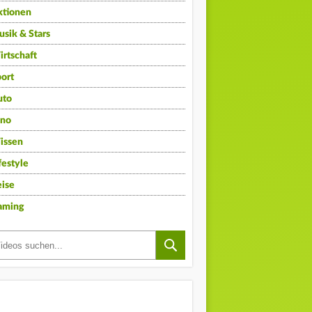
ktionen
sik & Stars
rtschaft
ort
uto
ino
issen
festyle
ise
aming