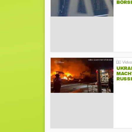
BÖRS
UKRA
MACH
RUSS