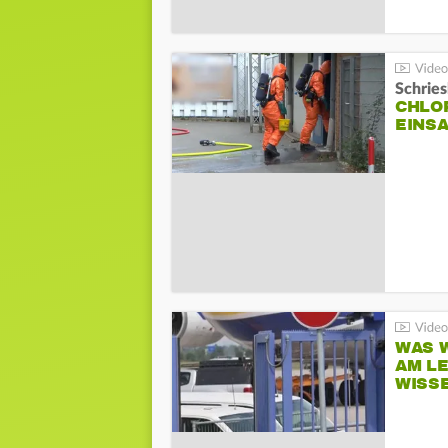
Schrie
CHLO
EINSA
WAS W
AM L
WISS