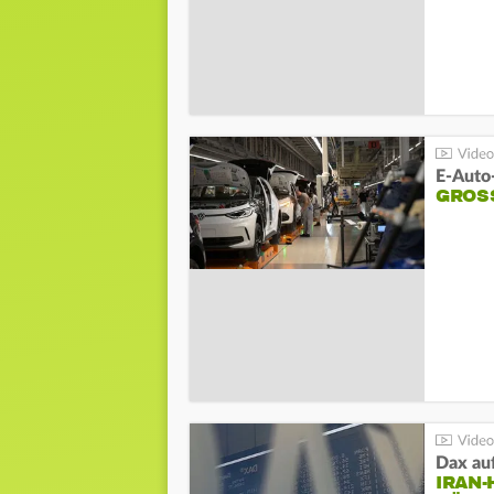
E-Auto
GROS
Dax au
IRAN