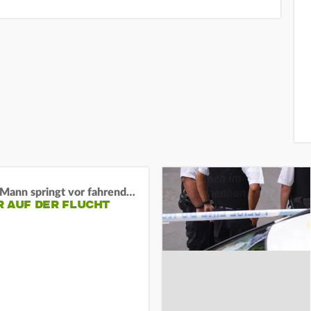
BaWü: Mann springt vor fahrendes Auto und schießt
R AUF DER FLUCHT