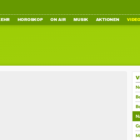
KEHR
HOROSKOP
ON AIR
MUSIK
AKTIONEN
VIDE
V
N
Be
B
N
G
M