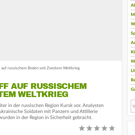
A
Mu
Wi
Sp
A
K
W
f auf russischem Boden seit Zweitem Weltkrieg
Li
Re
F AUF RUSSISCHEM B
G
TEM WELTKRIEG
ter in der russischen Region Kursk vor. Analysten
krainische Soldaten mit Panzern und Attillerie
rden in der Region in Sicherheit gebracht.