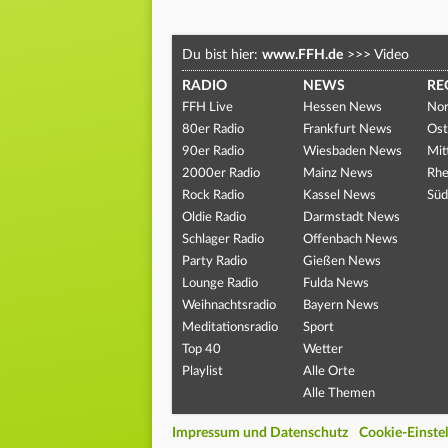
Du bist hier:
www.FFH.de
>>>
Video
RADIO
NEWS
RE
FFH Live
Hessen News
Nor
80er Radio
Frankfurt News
Ost
90er Radio
Wiesbaden News
Mit
2000er Radio
Mainz News
Rhe
Rock Radio
Kassel News
Süd
Oldie Radio
Darmstadt News
Schlager Radio
Offenbach News
Party Radio
Gießen News
Lounge Radio
Fulda News
Weihnachtsradio
Bayern News
Meditationsradio
Sport
Top 40
Wetter
Playlist
Alle Orte
Alle Themen
Impressum und Datenschutz
Cookie-Einste