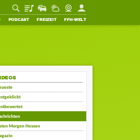
Playlist
Staupilot
Wetter
Webcam
Mein FFH
O
PODCAST
FREIZEIT
FFH-WELT
IDEOS
eueste
stgeklickt
estbewertet
achrichten
uten Morgen Hessen
agazin