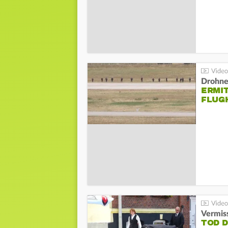
Drohnen
ERMI
FLUG
Vermis
TOD 