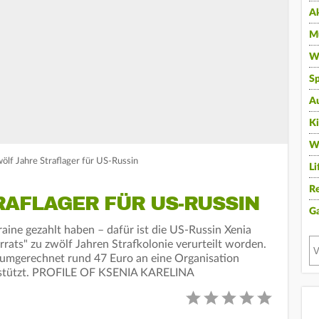
A
Mu
Wi
Sp
A
K
W
ölf Jahre Straflager für US-Russin
Li
Re
RAFLAGER FÜR US-RUSSIN
G
kraine gezahlt haben – dafür ist die US-Russin Xenia
rats" zu zwölf Jahren Strafkolonie verurteilt worden.
n umgerechnet rund 47 Euro an eine Organisation
terstützt. PROFILE OF KSENIA KARELINA