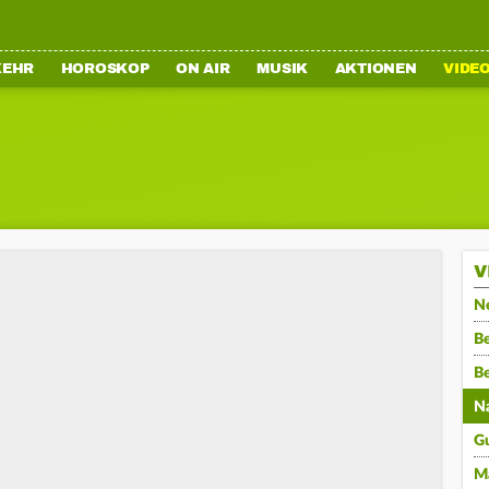
KEHR
HOROSKOP
ON AIR
MUSIK
AKTIONEN
VIDE
V
N
Be
B
N
G
M