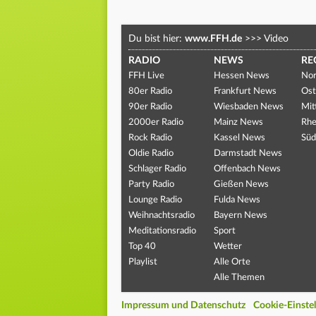
Du bist hier:
www.FFH.de
>>>
Video
RADIO
NEWS
RE
FFH Live
Hessen News
Nor
80er Radio
Frankfurt News
Ost
90er Radio
Wiesbaden News
Mit
2000er Radio
Mainz News
Rhe
Rock Radio
Kassel News
Süd
Oldie Radio
Darmstadt News
Schlager Radio
Offenbach News
Party Radio
Gießen News
Lounge Radio
Fulda News
Weihnachtsradio
Bayern News
Meditationsradio
Sport
Top 40
Wetter
Playlist
Alle Orte
Alle Themen
Impressum und Datenschutz
Cookie-Einste