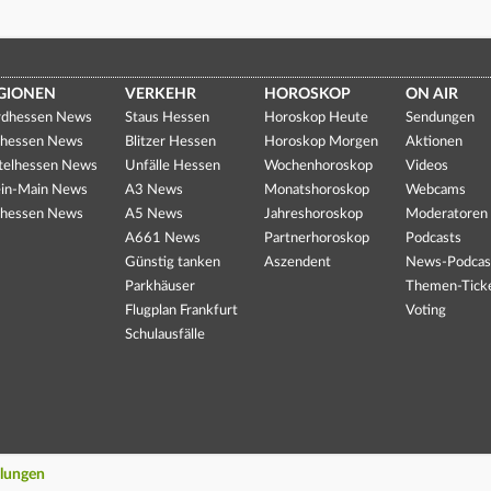
GIONEN
VERKEHR
HOROSKOP
ON AIR
dhessen News
Staus Hessen
Horoskop Heute
Sendungen
hessen News
Blitzer Hessen
Horoskop Morgen
Aktionen
telhessen News
Unfälle Hessen
Wochenhoroskop
Videos
in-Main News
A3 News
Monatshoroskop
Webcams
hessen News
A5 News
Jahreshoroskop
Moderatoren
A661 News
Partnerhoroskop
Podcasts
Günstig tanken
Aszendent
News-Podcas
Parkhäuser
Themen-Tick
Flugplan Frankfurt
Voting
Schulausfälle
llungen