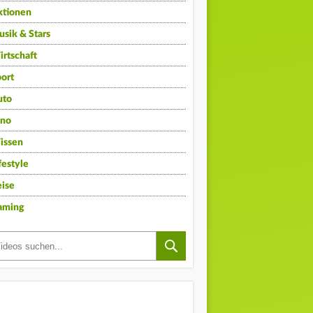
ktionen
sik & Stars
rtschaft
ort
uto
ino
issen
festyle
ise
aming