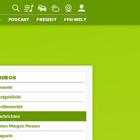
Playlist
Staupilot
Wetter
Webcam
Mein FFH
O
PODCAST
FREIZEIT
FFH-WELT
IDEOS
eueste
stgeklickt
estbewertet
achrichten
uten Morgen Hessen
agazin