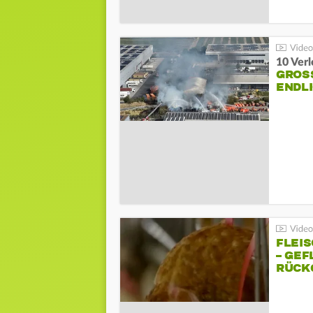
10 Ver
GROSS
NDLI
FLEI
– GEF
ÜCKG