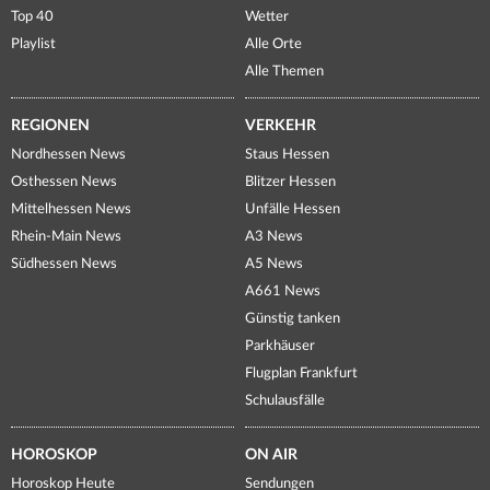
Top 40
Wetter
Playlist
Alle Orte
Alle Themen
REGIONEN
VERKEHR
Nordhessen News
Staus Hessen
Osthessen News
Blitzer Hessen
Mittelhessen News
Unfälle Hessen
Rhein-Main News
A3 News
Südhessen News
A5 News
A661 News
Günstig tanken
Parkhäuser
Flugplan Frankfurt
Schulausfälle
HOROSKOP
ON AIR
Horoskop Heute
Sendungen