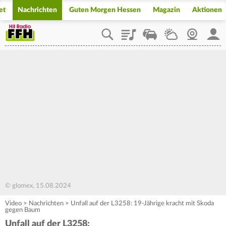
et
Nachrichten
Guten Morgen Hessen
Magazin
Aktionen
Playlist
Staupilot
Wetter
Webcam
Mein
© glomex, 15.08.2024
Video
>
Nachrichten
>
Unfall auf der L3258: 19-Jährige kracht mit Skoda
gegen Baum
Unfall auf der L3258: