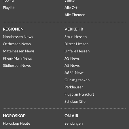
Top 40
Wetter
Playlist
Alle Orte
Alle Themen
REGIONEN
VERKEHR
Nordhessen News
Staus Hessen
Osthessen News
Blitzer Hessen
Mittelhessen News
Unfälle Hessen
Rhein-Main News
A3 News
Südhessen News
A5 News
A661 News
Günstig tanken
Parkhäuser
Flugplan Frankfurt
Schulausfälle
HOROSKOP
ON AIR
Horoskop Heute
Sendungen