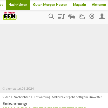
et
Nachrichten
Guten Morgen Hessen
Magazin
Aktionen
Playlist
Staupilot
Wetter
Webcam
Mein
© glomex, 16.08.2024
Video
>
Nachrichten
>
Entwarnung: Mallorca entgeht heftigem Unwetter
Entwarnung: