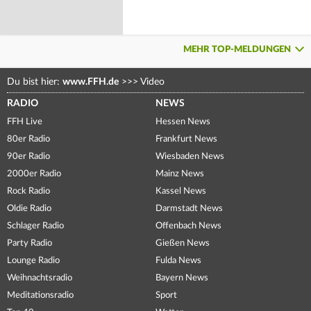
MEHR TOP-MELDUNGEN
Du bist hier:
www.FFH.de
>>>
Video
RADIO
NEWS
FFH Live
Hessen News
80er Radio
Frankfurt News
90er Radio
Wiesbaden News
2000er Radio
Mainz News
Rock Radio
Kassel News
Oldie Radio
Darmstadt News
Schlager Radio
Offenbach News
Party Radio
Gießen News
Lounge Radio
Fulda News
Weihnachtsradio
Bayern News
Meditationsradio
Sport