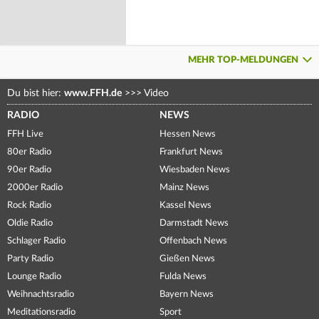
MEHR TOP-MELDUNGEN
Du bist hier:
www.FFH.de
>>>
Video
RADIO
NEWS
FFH Live
Hessen News
80er Radio
Frankfurt News
90er Radio
Wiesbaden News
2000er Radio
Mainz News
Rock Radio
Kassel News
Oldie Radio
Darmstadt News
Schlager Radio
Offenbach News
Party Radio
Gießen News
Lounge Radio
Fulda News
Weihnachtsradio
Bayern News
Meditationsradio
Sport