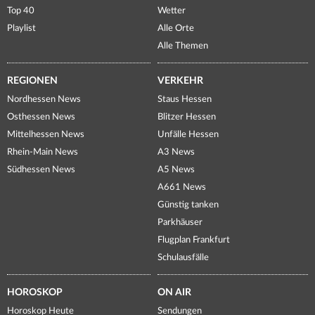
Top 40
Wetter
Playlist
Alle Orte
Alle Themen
REGIONEN
VERKEHR
Nordhessen News
Staus Hessen
Osthessen News
Blitzer Hessen
Mittelhessen News
Unfälle Hessen
Rhein-Main News
A3 News
Südhessen News
A5 News
A661 News
Günstig tanken
Parkhäuser
Flugplan Frankfurt
Schulausfälle
HOROSKOP
ON AIR
Horoskop Heute
Sendungen