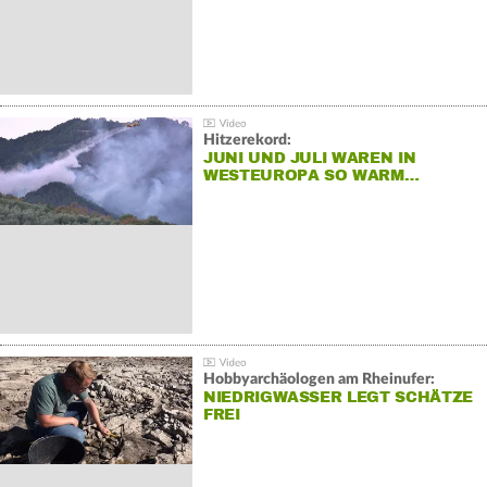
Hitzerekord:
JUNI UND JULI WAREN IN
WESTEUROPA SO WARM…
Hobbyarchäologen am Rheinufer:
NIEDRIGWASSER LEGT SCHÄTZE
FREI