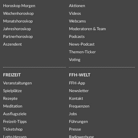
Horoskop Morgen
Aktionen
Wochenhoroskop
Videos
Monatshoroskop
Webcams
Jahreshoroskop
Moderatoren & Team
Partnerhoroskop
Podcasts
Aszendent
News-Podcast
Themen-Ticker
Voting
FREIZEIT
FFH-WELT
Veranstaltungen
FFH-App
Spielplätze
Newsletter
Rezepte
Kontakt
Meditation
Frequenzen
Ausflugsziele
Jobs
Freizeit-Tipps
Führungen
Ticketshop
Presse
Lotto Hessen
Radiowerbung