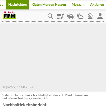
et
Nachrichten
Guten Morgen Hessen
Magazin
Aktionen
Playlist
Staupilot
Wetter
Webcam
Mein
© glomex, 16.08.2024
Video
>
Nachrichten
>
Nachhaltigkeitsbericht: Dax-Unternehmen
reduzieren Treibhausgase deutlich
Nachhaltigkeitsbericht: