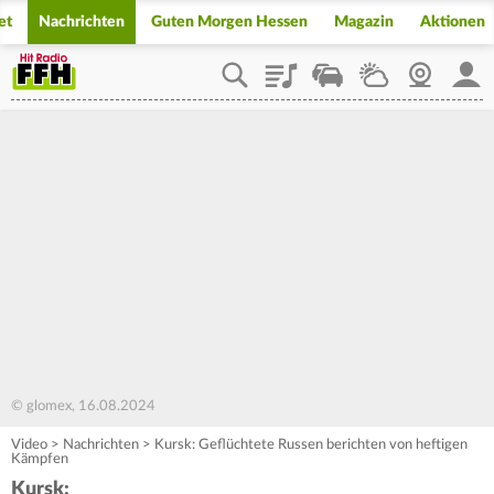
et
Nachrichten
Guten Morgen Hessen
Magazin
Aktionen
Playlist
Staupilot
Wetter
Webcam
Mein
© glomex, 16.08.2024
Video
>
Nachrichten
>
Kursk: Geflüchtete Russen berichten von heftigen
Kämpfen
Kursk: