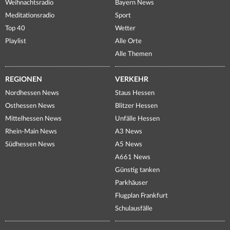
Weihnachtsradio
Bayern News
Meditationsradio
Sport
Top 40
Wetter
Playlist
Alle Orte
Alle Themen
REGIONEN
VERKEHR
Nordhessen News
Staus Hessen
Osthessen News
Blitzer Hessen
Mittelhessen News
Unfälle Hessen
Rhein-Main News
A3 News
Südhessen News
A5 News
A661 News
Günstig tanken
Parkhäuser
Flugplan Frankfurt
Schulausfälle