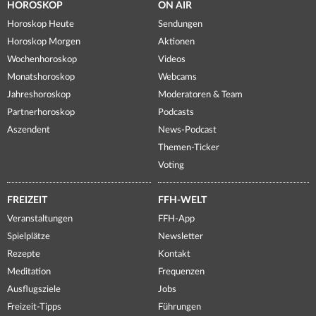
HOROSKOP
ON AIR
Horoskop Heute
Sendungen
Horoskop Morgen
Aktionen
Wochenhoroskop
Videos
Monatshoroskop
Webcams
Jahreshoroskop
Moderatoren & Team
Partnerhoroskop
Podcasts
Aszendent
News-Podcast
Themen-Ticker
Voting
FREIZEIT
FFH-WELT
Veranstaltungen
FFH-App
Spielplätze
Newsletter
Rezepte
Kontakt
Meditation
Frequenzen
Ausflugsziele
Jobs
Freizeit-Tipps
Führungen