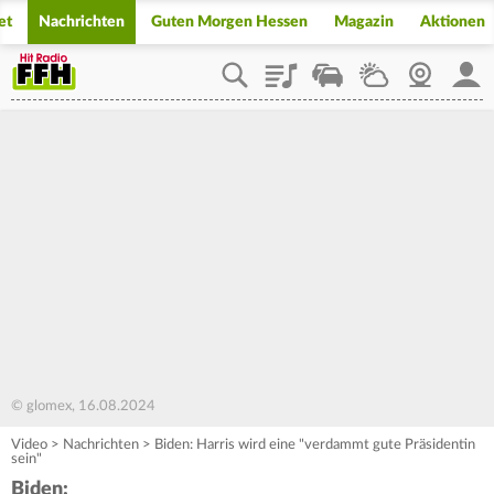
et
Nachrichten
Guten Morgen Hessen
Magazin
Aktionen
Playlist
Staupilot
Wetter
Webcam
Mein
© glomex, 16.08.2024
Video
>
Nachrichten
>
Biden: Harris wird eine "verdammt gute Präsidentin
sein"
Biden: