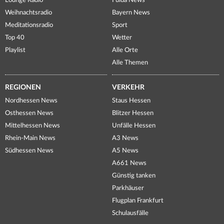
Lounge Radio
Fulda News
Weihnachtsradio
Bayern News
Meditationsradio
Sport
Top 40
Wetter
Playlist
Alle Orte
Alle Themen
REGIONEN
VERKEHR
Nordhessen News
Staus Hessen
Osthessen News
Blitzer Hessen
Mittelhessen News
Unfälle Hessen
Rhein-Main News
A3 News
Südhessen News
A5 News
A661 News
Günstig tanken
Parkhäuser
Flugplan Frankfurt
Schulausfälle