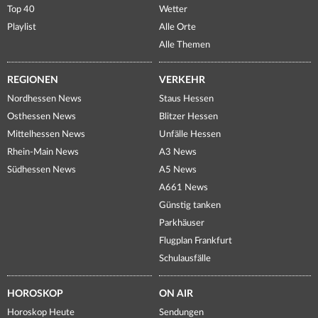
Top 40
Wetter
Playlist
Alle Orte
Alle Themen
REGIONEN
VERKEHR
Nordhessen News
Staus Hessen
Osthessen News
Blitzer Hessen
Mittelhessen News
Unfälle Hessen
Rhein-Main News
A3 News
Südhessen News
A5 News
A661 News
Günstig tanken
Parkhäuser
Flugplan Frankfurt
Schulausfälle
HOROSKOP
ON AIR
Horoskop Heute
Sendungen