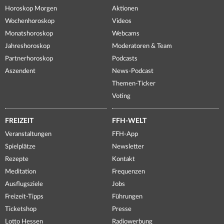
Horoskop Morgen
Aktionen
Wochenhoroskop
Videos
Monatshoroskop
Webcams
Jahreshoroskop
Moderatoren & Team
Partnerhoroskop
Podcasts
Aszendent
News-Podcast
Themen-Ticker
Voting
FREIZEIT
FFH-WELT
Veranstaltungen
FFH-App
Spielplätze
Newsletter
Rezepte
Kontakt
Meditation
Frequenzen
Ausflugsziele
Jobs
Freizeit-Tipps
Führungen
Ticketshop
Presse
Lotto Hessen
Radiowerbung