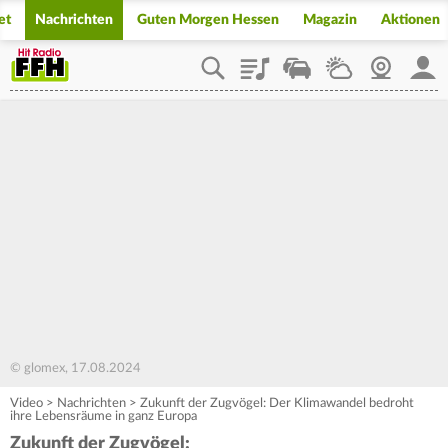
et
Nachrichten
Guten Morgen Hessen
Magazin
Aktionen
Playlist
Staupilot
Wetter
Webcam
Mein
© glomex, 17.08.2024
Video
>
Nachrichten
>
Zukunft der Zugvögel: Der Klimawandel bedroht
ihre Lebensräume in ganz Europa
Zukunft der Zugvögel: