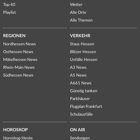
Top 40
Wetter
Playlist
Alle Orte
Alle Themen
REGIONEN
VERKEHR
Nordhessen News
Staus Hessen
Osthessen News
Blitzer Hessen
Mittelhessen News
Unfälle Hessen
Rhein-Main News
A3 News
Südhessen News
A5 News
A661 News
Günstig tanken
Parkhäuser
Flugplan Frankfurt
Schulausfälle
HOROSKOP
ON AIR
Horoskop Heute
Sendungen