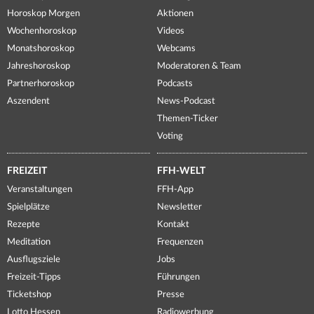
Horoskop Morgen
Aktionen
Wochenhoroskop
Videos
Monatshoroskop
Webcams
Jahreshoroskop
Moderatoren & Team
Partnerhoroskop
Podcasts
Aszendent
News-Podcast
Themen-Ticker
Voting
FREIZEIT
FFH-WELT
Veranstaltungen
FFH-App
Spielplätze
Newsletter
Rezepte
Kontakt
Meditation
Frequenzen
Ausflugsziele
Jobs
Freizeit-Tipps
Führungen
Ticketshop
Presse
Lotto Hessen
Radiowerbung