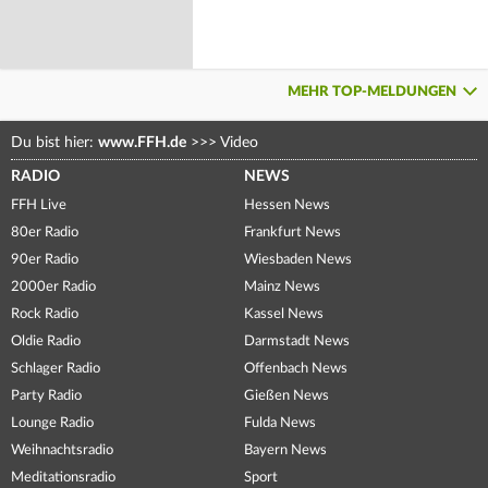
MEHR TOP-MELDUNGEN
Du bist hier:
www.FFH.de
>>>
Video
RADIO
NEWS
FFH Live
Hessen News
80er Radio
Frankfurt News
90er Radio
Wiesbaden News
2000er Radio
Mainz News
Rock Radio
Kassel News
Oldie Radio
Darmstadt News
Schlager Radio
Offenbach News
Party Radio
Gießen News
Lounge Radio
Fulda News
Weihnachtsradio
Bayern News
Meditationsradio
Sport