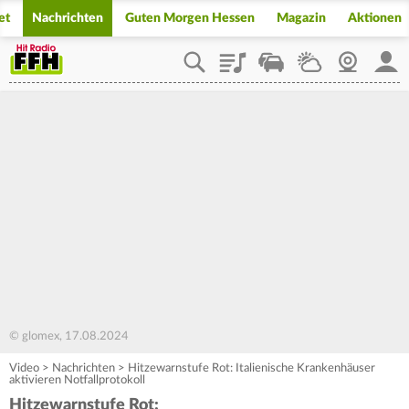
et
Nachrichten
Guten Morgen Hessen
Magazin
Aktionen
Playlist
Staupilot
Wetter
Webcam
Mein
© glomex, 17.08.2024
Video
>
Nachrichten
>
Hitzewarnstufe Rot: Italienische Krankenhäuser
aktivieren Notfallprotokoll
Hitzewarnstufe Rot: