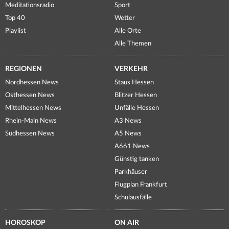
Meditationsradio
Sport
Top 40
Wetter
Playlist
Alle Orte
Alle Themen
REGIONEN
VERKEHR
Nordhessen News
Staus Hessen
Osthessen News
Blitzer Hessen
Mittelhessen News
Unfälle Hessen
Rhein-Main News
A3 News
Südhessen News
A5 News
A661 News
Günstig tanken
Parkhäuser
Flugplan Frankfurt
Schulausfälle
HOROSKOP
ON AIR