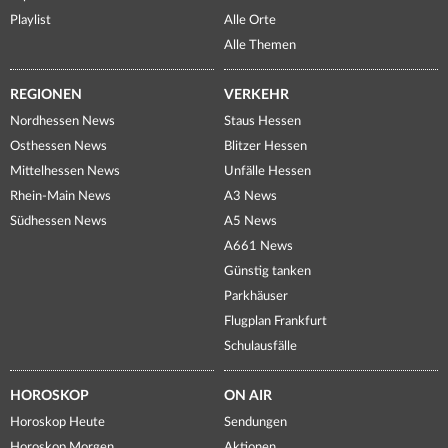
Playlist
Alle Orte
Alle Themen
REGIONEN
VERKEHR
Nordhessen News
Staus Hessen
Osthessen News
Blitzer Hessen
Mittelhessen News
Unfälle Hessen
Rhein-Main News
A3 News
Südhessen News
A5 News
A661 News
Günstig tanken
Parkhäuser
Flugplan Frankfurt
Schulausfälle
HOROSKOP
ON AIR
Horoskop Heute
Sendungen
Horoskop Morgen
Aktionen