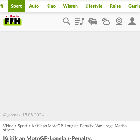
ft
Sport
Auto
Kino
Wissen
Lifestyle
Reise
Gami
Playlist
Staupilot
Wetter
Webcam
Mein
© glomex, 18.08.2024
Video
>
Sport
>
Kritik an MotoGP-Longlap-Penalty: Was Jorge Martin
störte
Kritik an MotoGP-Longlap-Penalty: