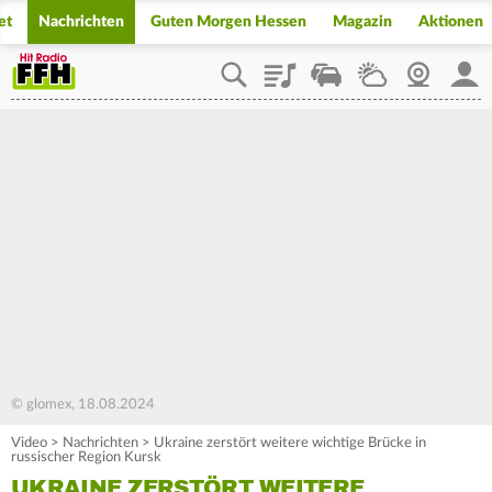
et
Nachrichten
Guten Morgen Hessen
Magazin
Aktionen
Playlist
Staupilot
Wetter
Webcam
Mein
© glomex, 18.08.2024
Video
>
Nachrichten
>
Ukraine zerstört weitere wichtige Brücke in
russischer Region Kursk
UKRAINE ZERSTÖRT WEITERE