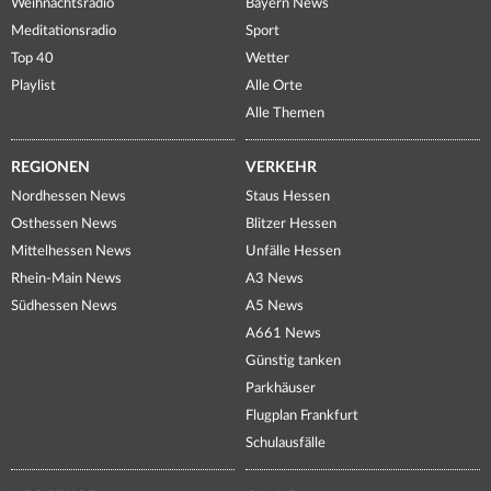
Weihnachtsradio
Bayern News
Meditationsradio
Sport
Top 40
Wetter
Playlist
Alle Orte
Alle Themen
REGIONEN
VERKEHR
Nordhessen News
Staus Hessen
Osthessen News
Blitzer Hessen
Mittelhessen News
Unfälle Hessen
Rhein-Main News
A3 News
Südhessen News
A5 News
A661 News
Günstig tanken
Parkhäuser
Flugplan Frankfurt
Schulausfälle