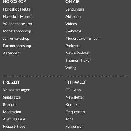
HOROSKOP
ON AIR
Horoskop Heute
Sendungen
Horoskop Morgen
Aktionen
Wochenhoroskop
Videos
Monatshoroskop
Webcams
Jahreshoroskop
Moderatoren & Team
Partnerhoroskop
Podcasts
Aszendent
News-Podcast
Themen-Ticker
Voting
FREIZEIT
FFH-WELT
Veranstaltungen
FFH-App
Spielplätze
Newsletter
Rezepte
Kontakt
Meditation
Frequenzen
Ausflugsziele
Jobs
Freizeit-Tipps
Führungen