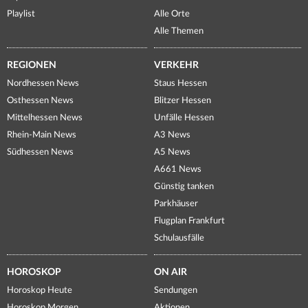
Playlist
Alle Orte
Alle Themen
REGIONEN
VERKEHR
Nordhessen News
Staus Hessen
Osthessen News
Blitzer Hessen
Mittelhessen News
Unfälle Hessen
Rhein-Main News
A3 News
Südhessen News
A5 News
A661 News
Günstig tanken
Parkhäuser
Flugplan Frankfurt
Schulausfälle
HOROSKOP
ON AIR
Horoskop Heute
Sendungen
Horoskop Morgen
Aktionen