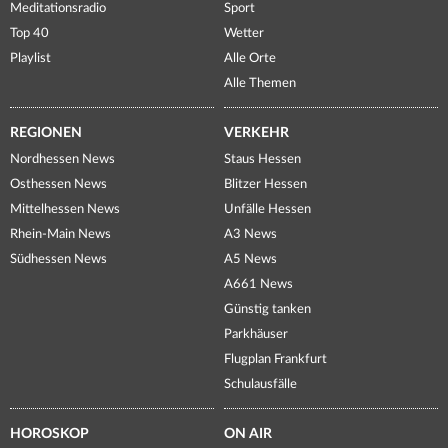
Meditationsradio
Sport
Top 40
Wetter
Playlist
Alle Orte
Alle Themen
REGIONEN
VERKEHR
Nordhessen News
Staus Hessen
Osthessen News
Blitzer Hessen
Mittelhessen News
Unfälle Hessen
Rhein-Main News
A3 News
Südhessen News
A5 News
A661 News
Günstig tanken
Parkhäuser
Flugplan Frankfurt
Schulausfälle
HOROSKOP
ON AIR