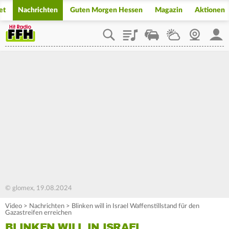
et
Nachrichten
Guten Morgen Hessen
Magazin
Aktionen
Playlist
Staupilot
Wetter
Webcam
Mein
© glomex, 19.08.2024
Video
>
Nachrichten
>
Blinken will in Israel Waffenstillstand für den
Gazastreifen erreichen
BLINKEN WILL IN ISRAEL