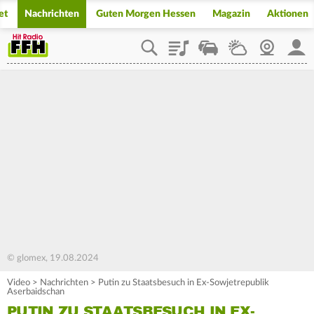
et
Nachrichten
Guten Morgen Hessen
Magazin
Aktionen
Playlist
Staupilot
Wetter
Webcam
Mein
© glomex, 19.08.2024
Video
>
Nachrichten
>
Putin zu Staatsbesuch in Ex-Sowjetrepublik
Aserbaidschan
PUTIN ZU STAATSBESUCH IN EX-