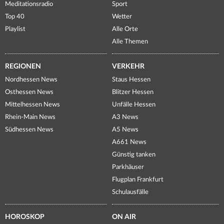
Meditationsradio
Sport
Top 40
Wetter
Playlist
Alle Orte
Alle Themen
REGIONEN
VERKEHR
Nordhessen News
Staus Hessen
Osthessen News
Blitzer Hessen
Mittelhessen News
Unfälle Hessen
Rhein-Main News
A3 News
Südhessen News
A5 News
A661 News
Günstig tanken
Parkhäuser
Flugplan Frankfurt
Schulausfälle
HOROSKOP
ON AIR