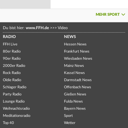
MEHR SPORT
Du bist hier:
www.FFH.de
>>>
Video
RADIO
NEWS
FFH Live
Hessen News
80er Radio
Frankfurt News
90er Radio
Wiesbaden News
2000er Radio
Mainz News
Rock Radio
Kassel News
Oldie Radio
Darmstadt News
Schlager Radio
Offenbach News
Party Radio
Gießen News
Lounge Radio
Fulda News
Weihnachtsradio
Bayern News
Meditationsradio
Sport
Top 40
Wetter