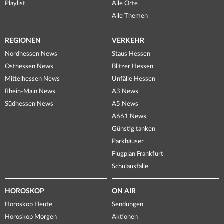
Playlist
Alle Orte
Alle Themen
REGIONEN
VERKEHR
Nordhessen News
Staus Hessen
Osthessen News
Blitzer Hessen
Mittelhessen News
Unfälle Hessen
Rhein-Main News
A3 News
Südhessen News
A5 News
A661 News
Günstig tanken
Parkhäuser
Flugplan Frankfurt
Schulausfälle
HOROSKOP
ON AIR
Horoskop Heute
Sendungen
Horoskop Morgen
Aktionen