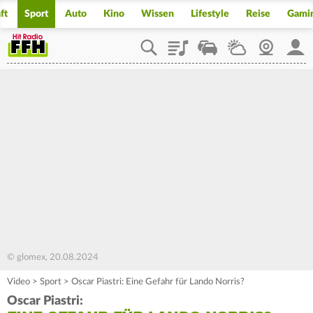
ft
Sport
Auto
Kino
Wissen
Lifestyle
Reise
Gami
Playlist
Staupilot
Wetter
Webcam
Mein
© glomex, 20.08.2024
Video
>
Sport
>
Oscar Piastri: Eine Gefahr für Lando Norris?
Oscar Piastri: