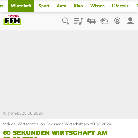
rs
Wirtschaft
Sport
Auto
Kino
Wissen
Lifestyle
Playlist
Staupilot
Wetter
Webcam
Mein
© glomex, 20.08.2024
Video
>
Wirtschaft
>
60 Sekunden Wirtschaft am 20.08.2024
60 SEKUNDEN WIRTSCHAFT AM