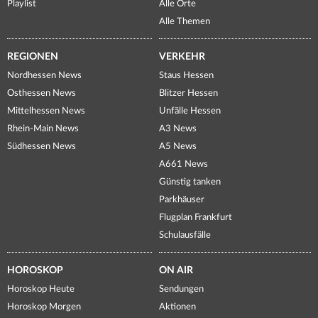
Playlist
Alle Orte
Alle Themen
REGIONEN
VERKEHR
Nordhessen News
Staus Hessen
Osthessen News
Blitzer Hessen
Mittelhessen News
Unfälle Hessen
Rhein-Main News
A3 News
Südhessen News
A5 News
A661 News
Günstig tanken
Parkhäuser
Flugplan Frankfurt
Schulausfälle
HOROSKOP
ON AIR
Horoskop Heute
Sendungen
Horoskop Morgen
Aktionen