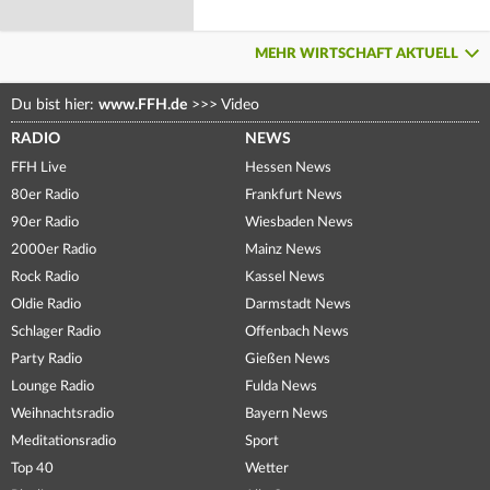
MEHR WIRTSCHAFT AKTUELL
Du bist hier:
www.FFH.de
>>>
Video
RADIO
NEWS
FFH Live
Hessen News
80er Radio
Frankfurt News
90er Radio
Wiesbaden News
2000er Radio
Mainz News
Rock Radio
Kassel News
Oldie Radio
Darmstadt News
Schlager Radio
Offenbach News
Party Radio
Gießen News
Lounge Radio
Fulda News
Weihnachtsradio
Bayern News
Meditationsradio
Sport
Top 40
Wetter