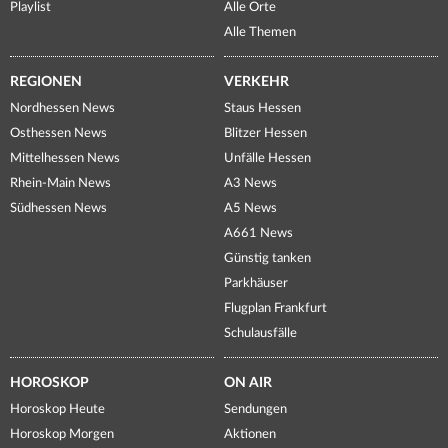
Playlist
Alle Orte
Alle Themen
REGIONEN
VERKEHR
Nordhessen News
Staus Hessen
Osthessen News
Blitzer Hessen
Mittelhessen News
Unfälle Hessen
Rhein-Main News
A3 News
Südhessen News
A5 News
A661 News
Günstig tanken
Parkhäuser
Flugplan Frankfurt
Schulausfälle
HOROSKOP
ON AIR
Horoskop Heute
Sendungen
Horoskop Morgen
Aktionen