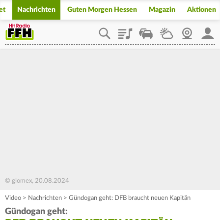
et
Nachrichten
Guten Morgen Hessen
Magazin
Aktionen
Playlist
Staupilot
Wetter
Webcam
Mein
© glomex, 20.08.2024
Video
>
Nachrichten
>
Gündogan geht: DFB braucht neuen Kapitän
Gündogan geht: