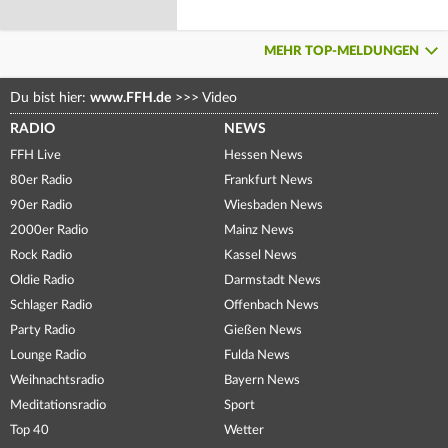
MEHR TOP-MELDUNGEN
Du bist hier:
www.FFH.de
>>>
Video
RADIO
NEWS
FFH Live
Hessen News
80er Radio
Frankfurt News
90er Radio
Wiesbaden News
2000er Radio
Mainz News
Rock Radio
Kassel News
Oldie Radio
Darmstadt News
Schlager Radio
Offenbach News
Party Radio
Gießen News
Lounge Radio
Fulda News
Weihnachtsradio
Bayern News
Meditationsradio
Sport
Top 40
Wetter