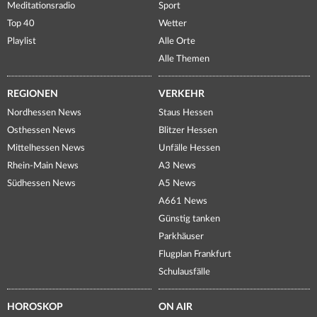
Meditationsradio
Sport
Top 40
Wetter
Playlist
Alle Orte
Alle Themen
REGIONEN
VERKEHR
Nordhessen News
Staus Hessen
Osthessen News
Blitzer Hessen
Mittelhessen News
Unfälle Hessen
Rhein-Main News
A3 News
Südhessen News
A5 News
A661 News
Günstig tanken
Parkhäuser
Flugplan Frankfurt
Schulausfälle
HOROSKOP
ON AIR