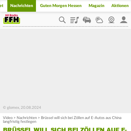
et
Nachrichten
Guten Morgen Hessen
Magazin
Aktionen
Playlist
Staupilot
Wetter
Webcam
Mein
© glomex, 20.08.2024
Video
>
Nachrichten
>
Brüssel will sich bei Zöllen auf E-Autos aus China
langfristig festlegen
BRÜSSEL WILL SICH BEI ZÖLLEN AUF E-