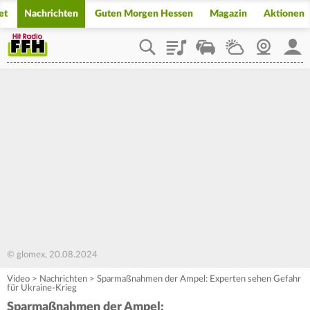
et
Nachrichten
Guten Morgen Hessen
Magazin
Aktionen
Playlist
Staupilot
Wetter
Webcam
Mein
© glomex, 20.08.2024
Video
>
Nachrichten
>
Sparmaßnahmen der Ampel: Experten sehen Gefahr
für Ukraine-Krieg
Sparmaßnahmen der Ampel: