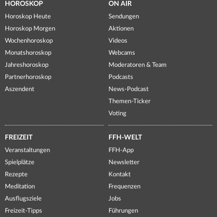
HOROSKOP
ON AIR
Horoskop Heute
Sendungen
Horoskop Morgen
Aktionen
Wochenhoroskop
Videos
Monatshoroskop
Webcams
Jahreshoroskop
Moderatoren & Team
Partnerhoroskop
Podcasts
Aszendent
News-Podcast
Themen-Ticker
Voting
FREIZEIT
FFH-WELT
Veranstaltungen
FFH-App
Spielplätze
Newsletter
Rezepte
Kontakt
Meditation
Frequenzen
Ausflugsziele
Jobs
Freizeit-Tipps
Führungen