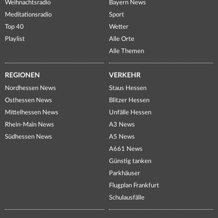
Weihnachtsradio
Bayern News
Meditationsradio
Sport
Top 40
Wetter
Playlist
Alle Orte
Alle Themen
REGIONEN
VERKEHR
Nordhessen News
Staus Hessen
Osthessen News
Blitzer Hessen
Mittelhessen News
Unfälle Hessen
Rhein-Main News
A3 News
Südhessen News
A5 News
A661 News
Günstig tanken
Parkhäuser
Flugplan Frankfurt
Schulausfälle