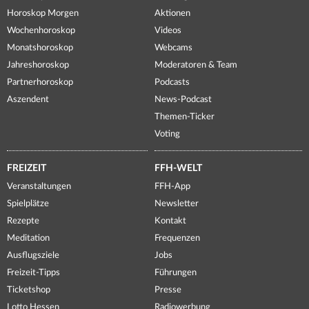
Horoskop Morgen
Aktionen
Wochenhoroskop
Videos
Monatshoroskop
Webcams
Jahreshoroskop
Moderatoren & Team
Partnerhoroskop
Podcasts
Aszendent
News-Podcast
Themen-Ticker
Voting
FREIZEIT
FFH-WELT
Veranstaltungen
FFH-App
Spielplätze
Newsletter
Rezepte
Kontakt
Meditation
Frequenzen
Ausflugsziele
Jobs
Freizeit-Tipps
Führungen
Ticketshop
Presse
Lotto Hessen
Radiowerbung