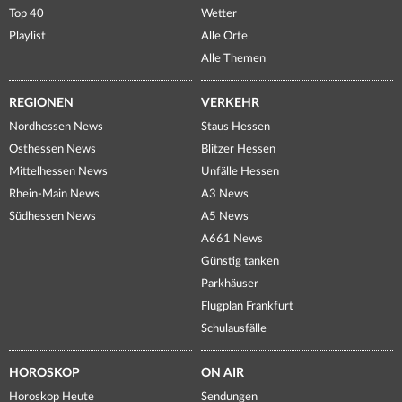
Top 40
Wetter
Playlist
Alle Orte
Alle Themen
REGIONEN
VERKEHR
Nordhessen News
Staus Hessen
Osthessen News
Blitzer Hessen
Mittelhessen News
Unfälle Hessen
Rhein-Main News
A3 News
Südhessen News
A5 News
A661 News
Günstig tanken
Parkhäuser
Flugplan Frankfurt
Schulausfälle
HOROSKOP
ON AIR
Horoskop Heute
Sendungen