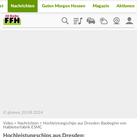
et
Nachrichten
Guten Morgen Hessen
Magazin
Aktionen
Playlist
Staupilot
Wetter
Webcam
Mein
© glomex, 20.08.2024
Video
>
Nachrichten
>
Hochleistungschips aus Dresden: Baubeginn von
Halbleiterfabrik ESMC
Hochleistungschips aus Dresden: