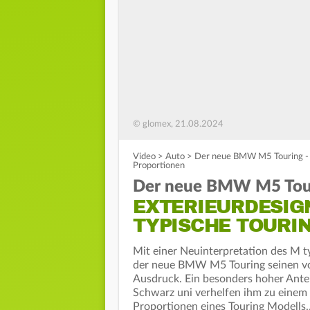
© glomex, 21.08.2024
Video
>
Auto
>
Der neue BMW M5 Touring - E
Proportionen
Der neue BMW M5 Tou
EXTERIEURDESIGN
TYPISCHE TOURI
Mit einer Neuinterpretation des M t
der neue BMW M5 Touring seinen vom
Ausdruck. Ein besonders hoher Antei
Schwarz uni verhelfen ihm zu einem 
Proportionen eines Touring Modells