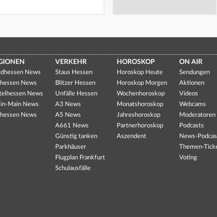
GIONEN
VERKEHR
HOROSKOP
ON AIR
dhessen News
Staus Hessen
Horoskop Heute
Sendungen
hessen News
Blitzer Hessen
Horoskop Morgen
Aktionen
telhessen News
Unfälle Hessen
Wochenhoroskop
Videos
in-Main News
A3 News
Monatshoroskop
Webcams
hessen News
A5 News
Jahreshoroskop
Moderatoren
A661 News
Partnerhoroskop
Podcasts
Günstig tanken
Aszendent
News-Podcas
Parkhäuser
Themen-Tick
Flugplan Frankfurt
Voting
Schulausfälle