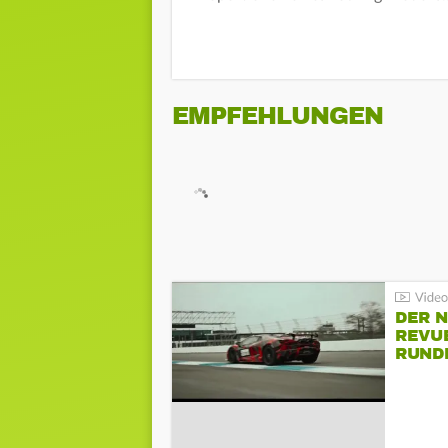
EMPFEHLUNGEN
DER 
REVU
RUND
HOCK