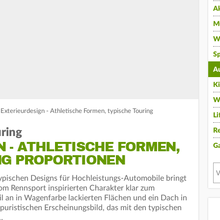
A
Mu
Wi
Sp
A
K
W
xterieurdesign - Athletische Formen, typische Touring
Li
ring
Re
 - ATHLETISCHE FORMEN,
G
NG PROPORTIONEN
ypischen Designs für Hochleistungs-Automobile bringt
 Rennsport inspirierten Charakter klar zum
l an in Wagenfarbe lackierten Flächen und ein Dach in
puristischen Erscheinungsbild, das mit den typischen
…