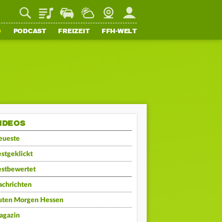
Playlist
Staupilot
Wetter
Webcam
Mein FFH
O
PODCAST
FREIZEIT
FFH-WELT
IDEOS
eueste
stgeklickt
estbewertet
achrichten
uten Morgen Hessen
agazin