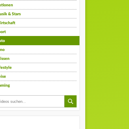
ktionen
sik & Stars
rtschaft
ort
uto
ino
issen
festyle
ise
aming