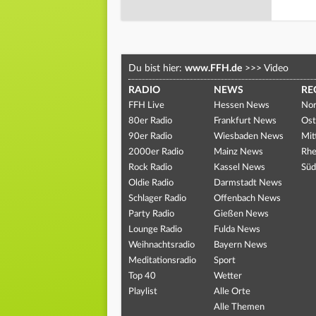
Du bist hier:
www.FFH.de
>>>
Video
RADIO
NEWS
RE
FFH Live
Hessen News
Nor
80er Radio
Frankfurt News
Ost
90er Radio
Wiesbaden News
Mit
2000er Radio
Mainz News
Rhe
Rock Radio
Kassel News
Süd
Oldie Radio
Darmstadt News
Schlager Radio
Offenbach News
Party Radio
Gießen News
Lounge Radio
Fulda News
Weihnachtsradio
Bayern News
Meditationsradio
Sport
Top 40
Wetter
Playlist
Alle Orte
Alle Themen