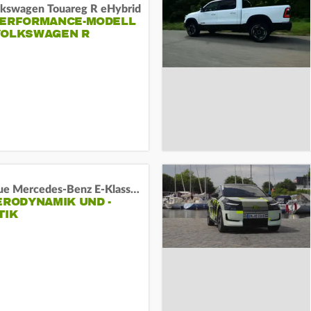
lkswagen Touareg R eHybrid
PERFORMANCE-MODELL
VOLKSWAGEN R
Das neue Mercedes-Benz E-Klasse T-Modell
ERODYNAMIK UND -
TIK