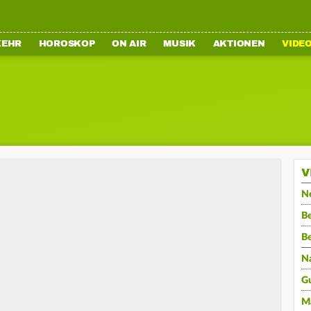
KEHR
HOROSKOP
ON AIR
MUSIK
AKTIONEN
VIDE
V
N
Be
B
N
G
M