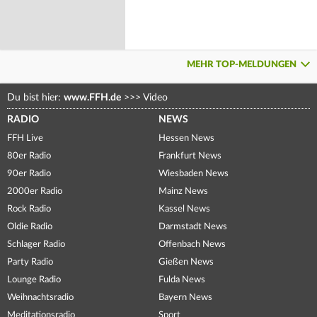
MEHR TOP-MELDUNGEN
Du bist hier:
www.FFH.de
>>>
Video
RADIO
NEWS
FFH Live
Hessen News
80er Radio
Frankfurt News
90er Radio
Wiesbaden News
2000er Radio
Mainz News
Rock Radio
Kassel News
Oldie Radio
Darmstadt News
Schlager Radio
Offenbach News
Party Radio
Gießen News
Lounge Radio
Fulda News
Weihnachtsradio
Bayern News
Meditationsradio
Sport