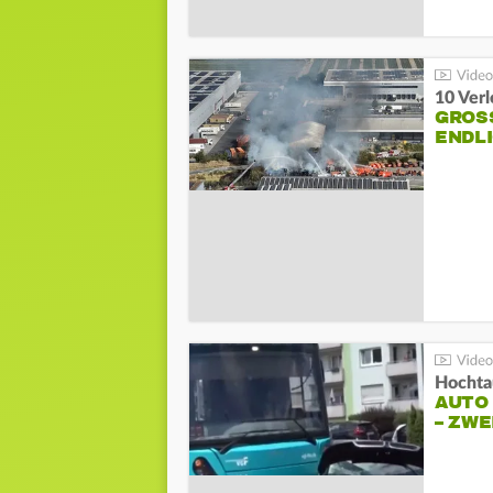
10 Ver
GROSS
NDLI
Hochta
AUTO
– ZW