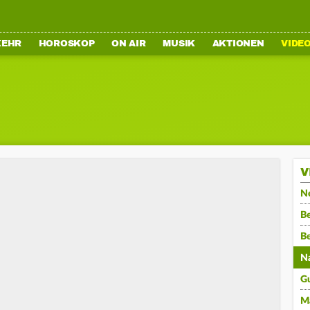
KEHR
HOROSKOP
ON AIR
MUSIK
AKTIONEN
VIDE
V
N
Be
B
N
G
M