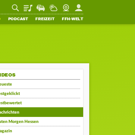
Playlist
Staupilot
Wetter
Webcam
Mein FFH
O
PODCAST
FREIZEIT
FFH-WELT
IDEOS
eueste
stgeklickt
estbewertet
achrichten
uten Morgen Hessen
agazin