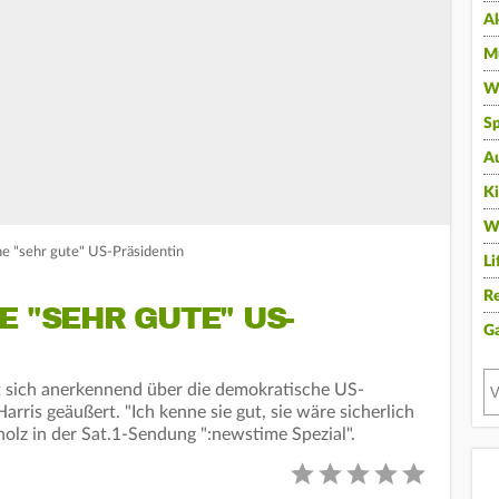
A
Mu
Wi
Sp
A
K
W
ne "sehr gute" US-Präsidentin
Li
Re
E "SEHR GUTE" US-
G
t sich anerkennend über die demokratische US-
rris geäußert. "Ich kenne sie gut, sie wäre sicherlich
cholz in der Sat.1-Sendung ":newstime Spezial".