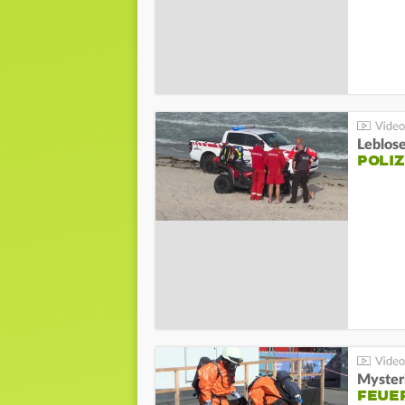
Leblos
POLIZ
Mysteri
FEUE