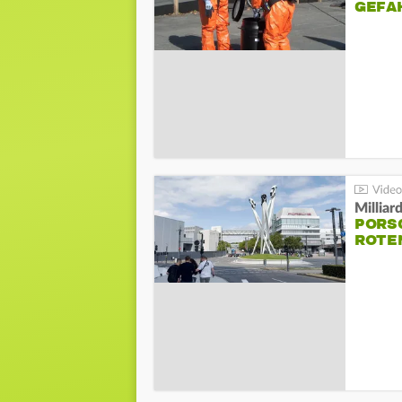
GEFA
Millia
PORSC
ROTE