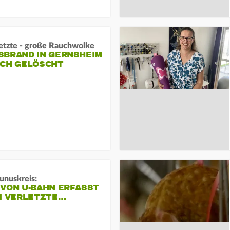
letzte - große Rauchwolke
BRAND IN GERNSHEIM E
CH GELÖSCHT
unuskreis:
 VON U-BAHN ERFASST
EI VERLETZTE…