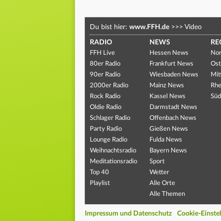
Du bist hier:
www.FFH.de
>>>
Video
RADIO
NEWS
RE
FFH Live
Hessen News
Nor
80er Radio
Frankfurt News
Ost
90er Radio
Wiesbaden News
Mit
2000er Radio
Mainz News
Rhe
Rock Radio
Kassel News
Süd
Oldie Radio
Darmstadt News
Schlager Radio
Offenbach News
Party Radio
Gießen News
Lounge Radio
Fulda News
Weihnachtsradio
Bayern News
Meditationsradio
Sport
Top 40
Wetter
Playlist
Alle Orte
Alle Themen
Impressum und Datenschutz
Cookie-Einste