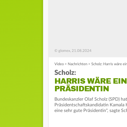
© glomex, 21.08.2024
Video
>
Nachrichten
>
Scholz: Harris wäre ei
Scholz:
HARRIS WÄRE EIN
PRÄSIDENTIN
Bundeskanzler Olaf Scholz (SPD) ha
Präsidentschaftskandidatin Kamala Ha
eine sehr gute Präsidentin", sagte S