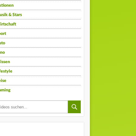
ktionen
sik & Stars
rtschaft
ort
uto
ino
issen
festyle
ise
aming