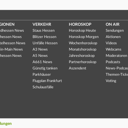
GIONEN
VERKEHR
HOROSKOP
ON AIR
dhessen News
Staus Hessen
Horoskop Heute
Sendungen
hessen News
Blitzer Hessen
Horoskop Morgen
Aktionen
telhessen News
Unfälle Hessen
Wochenhoroskop
Videos
in-Main News
A3 News
Monatshoroskop
Webcams
hessen News
A5 News
Jahreshoroskop
Moderatoren
A661 News
Partnerhoroskop
Podcasts
Günstig tanken
Aszendent
News-Podcas
Parkhäuser
Themen-Tick
Flugplan Frankfurt
Voting
Schulausfälle
llungen