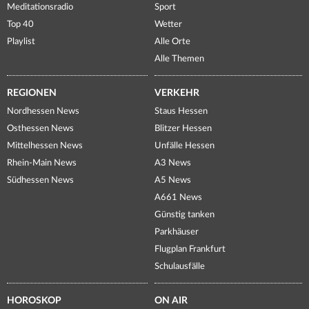
Meditationsradio
Sport
Top 40
Wetter
Playlist
Alle Orte
Alle Themen
REGIONEN
VERKEHR
Nordhessen News
Staus Hessen
Osthessen News
Blitzer Hessen
Mittelhessen News
Unfälle Hessen
Rhein-Main News
A3 News
Südhessen News
A5 News
A661 News
Günstig tanken
Parkhäuser
Flugplan Frankfurt
Schulausfälle
HOROSKOP
ON AIR