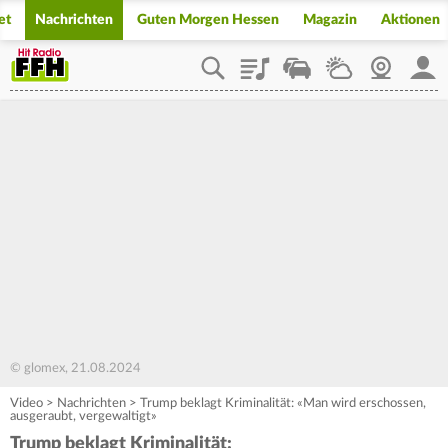
et
Nachrichten
Guten Morgen Hessen
Magazin
Aktionen
Playlist
Staupilot
Wetter
Webcam
Mein
© glomex, 21.08.2024
Video
>
Nachrichten
>
Trump beklagt Kriminalität: «Man wird erschossen,
ausgeraubt, vergewaltigt»
Trump beklagt Kriminalität: