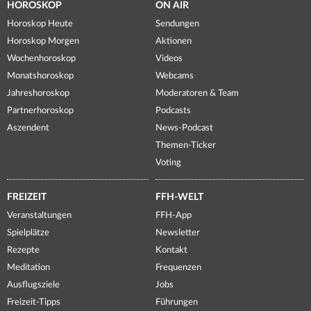
HOROSKOP
ON AIR
Horoskop Heute
Sendungen
Horoskop Morgen
Aktionen
Wochenhoroskop
Videos
Monatshoroskop
Webcams
Jahreshoroskop
Moderatoren & Team
Partnerhoroskop
Podcasts
Aszendent
News-Podcast
Themen-Ticker
Voting
FREIZEIT
FFH-WELT
Veranstaltungen
FFH-App
Spielplätze
Newsletter
Rezepte
Kontakt
Meditation
Frequenzen
Ausflugsziele
Jobs
Freizeit-Tipps
Führungen