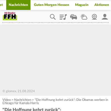
et
Nachrichten
Guten Morgen Hessen
Magazin
Aktionen
Playlist
Staupilot
Wetter
Webcam
Mein
© glomex, 21.08.2024
Video
>
Nachrichten
>
"Die Hoffnung kehrt zurück": Die Obamas werben in
Chicago für Kamala Harris
"Die Hoffnung kehrt zurück":