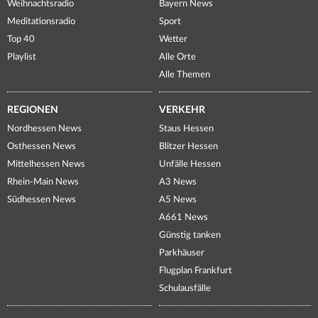
Weihnachtsradio
Bayern News
Meditationsradio
Sport
Top 40
Wetter
Playlist
Alle Orte
Alle Themen
REGIONEN
VERKEHR
Nordhessen News
Staus Hessen
Osthessen News
Blitzer Hessen
Mittelhessen News
Unfälle Hessen
Rhein-Main News
A3 News
Südhessen News
A5 News
A661 News
Günstig tanken
Parkhäuser
Flugplan Frankfurt
Schulausfälle