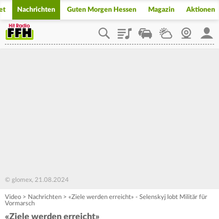
et
Nachrichten
Guten Morgen Hessen
Magazin
Aktionen
Playlist
Staupilot
Wetter
Webcam
Mein
© glomex, 21.08.2024
Video
>
Nachrichten
>
«Ziele werden erreicht» - Selenskyj lobt Militär für
Vormarsch
«Ziele werden erreicht»