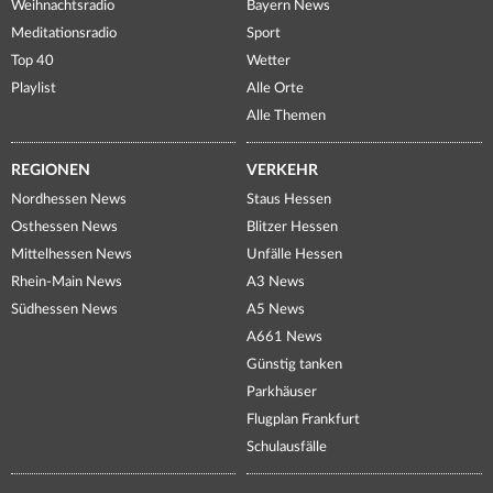
Weihnachtsradio
Bayern News
Meditationsradio
Sport
Top 40
Wetter
Playlist
Alle Orte
Alle Themen
REGIONEN
VERKEHR
Nordhessen News
Staus Hessen
Osthessen News
Blitzer Hessen
Mittelhessen News
Unfälle Hessen
Rhein-Main News
A3 News
Südhessen News
A5 News
A661 News
Günstig tanken
Parkhäuser
Flugplan Frankfurt
Schulausfälle