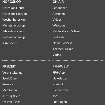
HOROSKOP
ON AIR
Horoskop Heute
Sendungen
Horoskop Morgen
Aktionen
Wochenhoroskop
Videos
Monatshoroskop
Webcams
Jahreshoroskop
Moderatoren & Team
Partnerhoroskop
Podcasts
Aszendent
News-Podcast
Themen-Ticker
Voting
FREIZEIT
FFH-WELT
Veranstaltungen
FFH-App
Spielplätze
Newsletter
Rezepte
Kontakt
Meditation
Frequenzen
Ausflugsziele
Jobs
Freizeit-Tipps
Führungen