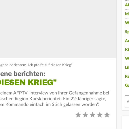
A
Mu
Wi
Sp
A
K
W
ene berichten: "Ich pfeife auf diesen Krieg"
Li
ene berichten:
Re
DIESEN KRIEG"
G
n einem AFPTV-Interview von ihrer Gefangennahme bei
sischen Region Kursk berichtet. Ein 22-Jähriger sagte,
rem Kommando einfach im Stich gelassen worden".