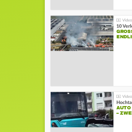
10 Ver
GROSS
NDLI
Hochta
AUTO
– ZW