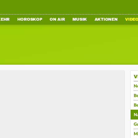
KEHR
HOROSKOP
ON AIR
MUSIK
AKTIONEN
VIDE
V
N
Be
B
N
G
M