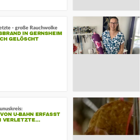
letzte - große Rauchwolke
BRAND IN GERNSHEIM E
CH GELÖSCHT
unuskreis:
 VON U-BAHN ERFASST
EI VERLETZTE…