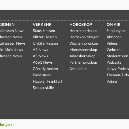
GIONEN
VERKEHR
HOROSKOP
ON AIR
dhessen News
Staus Hessen
Horoskop Heute
Sendungen
hessen News
Blitzer Hessen
Horoskop Morgen
Aktionen
telhessen News
Unfälle Hessen
Wochenhoroskop
Videos
in-Main News
A3 News
Monatshoroskop
Webcams
hessen News
A5 News
Jahreshoroskop
Moderatoren
A661 News
Partnerhoroskop
Podcasts
Günstig tanken
Aszendent
News-Podcas
Parkhäuser
Themen-Tick
Flugplan Frankfurt
Voting
Schulausfälle
llungen