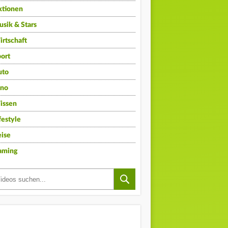
ktionen
sik & Stars
rtschaft
ort
uto
ino
issen
festyle
ise
aming