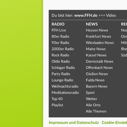
Du bist hier:
www.FFH.de
>>>
Video
RADIO
NEWS
RE
FFH Live
Hessen News
Nor
80er Radio
Frankfurt News
Ost
90er Radio
Wiesbaden News
Mit
2000er Radio
Mainz News
Rhe
Rock Radio
Kassel News
Süd
Oldie Radio
Darmstadt News
Schlager Radio
Offenbach News
Party Radio
Gießen News
Lounge Radio
Fulda News
Weihnachtsradio
Bayern News
Meditationsradio
Sport
Top 40
Wetter
Playlist
Alle Orte
Alle Themen
Impressum und Datenschutz
Cookie-Einste