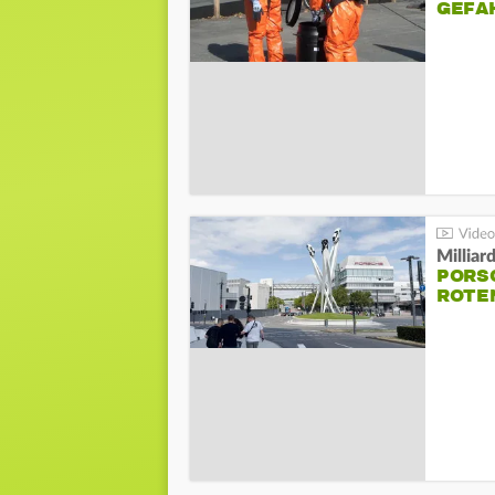
GEFA
Millia
PORSC
ROTE