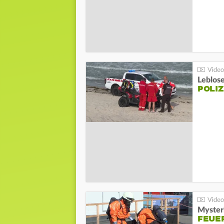
Leblos
POLIZ
Mysteri
FEUE