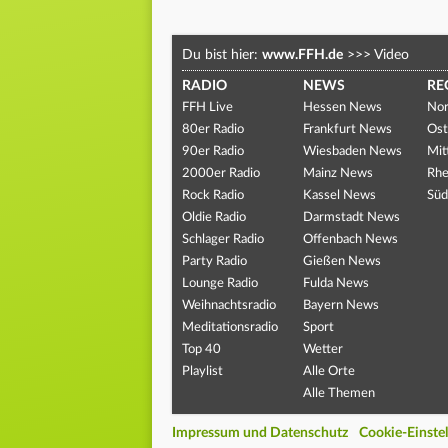
Du bist hier:
www.FFH.de
>>>
Video
RADIO
NEWS
RE
FFH Live
Hessen News
Nor
80er Radio
Frankfurt News
Ost
90er Radio
Wiesbaden News
Mit
2000er Radio
Mainz News
Rhe
Rock Radio
Kassel News
Süd
Oldie Radio
Darmstadt News
Schlager Radio
Offenbach News
Party Radio
Gießen News
Lounge Radio
Fulda News
Weihnachtsradio
Bayern News
Meditationsradio
Sport
Top 40
Wetter
Playlist
Alle Orte
Alle Themen
Impressum und Datenschutz
Cookie-Einste