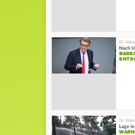
Nach Un
BAREI
NTSC
WARN