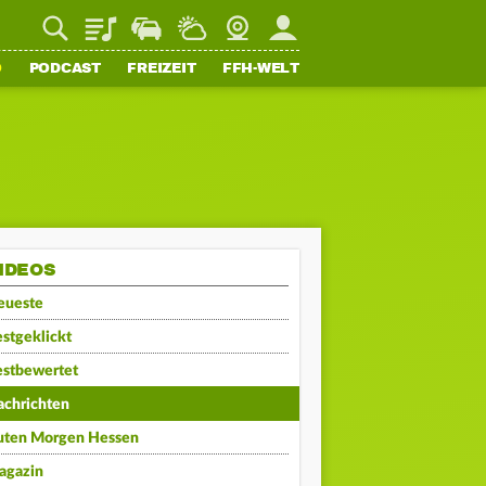
Playlist
Staupilot
Wetter
Webcam
Mein FFH
O
PODCAST
FREIZEIT
FFH-WELT
IDEOS
eueste
stgeklickt
estbewertet
achrichten
uten Morgen Hessen
agazin