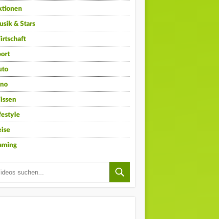
ktionen
sik & Stars
rtschaft
ort
uto
ino
issen
festyle
ise
aming