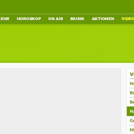
KEHR
HOROSKOP
ON AIR
MUSIK
AKTIONEN
VIDE
V
N
Be
B
N
G
M