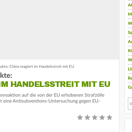
A
Mu
Wi
Sp
A
K
W
ukte: China reagiert im Handelsstreit mit EU
Li
kte:
Re
IM HANDELSSTREIT MIT EU
G
enreaktion auf die von der EU erhobenen Strafzölle
at eine Antisubventions-Untersuchung gegen EU-