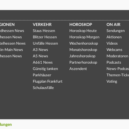
GIONEN
VERKEHR
HOROSKOP
ON AIR
dhessen News
Staus Hessen
Horoskop Heute
Sendungen
hessen News
Blitzer Hessen
Horoskop Morgen
Aktionen
telhessen News
Unfälle Hessen
Wochenhoroskop
Videos
in-Main News
A3 News
Monatshoroskop
Webcams
hessen News
A5 News
Jahreshoroskop
Moderatoren
A661 News
Partnerhoroskop
Podcasts
Günstig tanken
Aszendent
News-Podcas
Parkhäuser
Themen-Tick
Flugplan Frankfurt
Voting
Schulausfälle
llungen