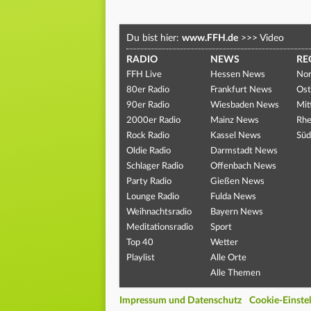
Du bist hier:
www.FFH.de
>>>
Video
RADIO
NEWS
RE
FFH Live
Hessen News
Nor
80er Radio
Frankfurt News
Ost
90er Radio
Wiesbaden News
Mit
2000er Radio
Mainz News
Rhe
Rock Radio
Kassel News
Süd
Oldie Radio
Darmstadt News
Schlager Radio
Offenbach News
Party Radio
Gießen News
Lounge Radio
Fulda News
Weihnachtsradio
Bayern News
Meditationsradio
Sport
Top 40
Wetter
Playlist
Alle Orte
Alle Themen
Impressum und Datenschutz
Cookie-Einste