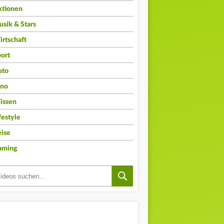
ktionen
sik & Stars
rtschaft
ort
uto
ino
issen
festyle
ise
aming