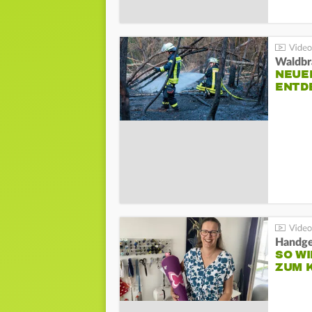
Waldbr
NEUE
ENTD
Handge
SO WI
ZUM 