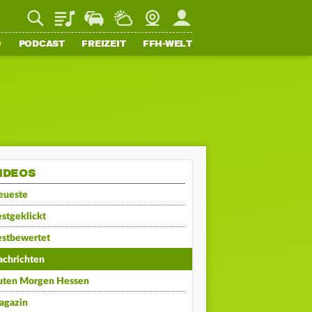
Playlist
Staupilot
Wetter
Webcam
Mein FFH
O
PODCAST
FREIZEIT
FFH-WELT
IDEOS
eueste
stgeklickt
estbewertet
achrichten
uten Morgen Hessen
agazin