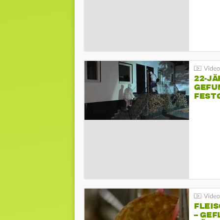
22-JÄ
GEFU
FEST
FLEI
– GEF