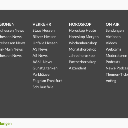
GIONEN
VERKEHR
HOROSKOP
ON AIR
dhessen News
Staus Hessen
Horoskop Heute
Sendungen
hessen News
Blitzer Hessen
Horoskop Morgen
Aktionen
telhessen News
Unfälle Hessen
Wochenhoroskop
Videos
in-Main News
A3 News
Monatshoroskop
Webcams
hessen News
A5 News
Jahreshoroskop
Moderatoren
A661 News
Partnerhoroskop
Podcasts
Günstig tanken
Aszendent
News-Podcas
Parkhäuser
Themen-Tick
Flugplan Frankfurt
Voting
Schulausfälle
llungen