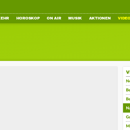
KEHR
HOROSKOP
ON AIR
MUSIK
AKTIONEN
VIDE
V
N
Be
B
N
G
M