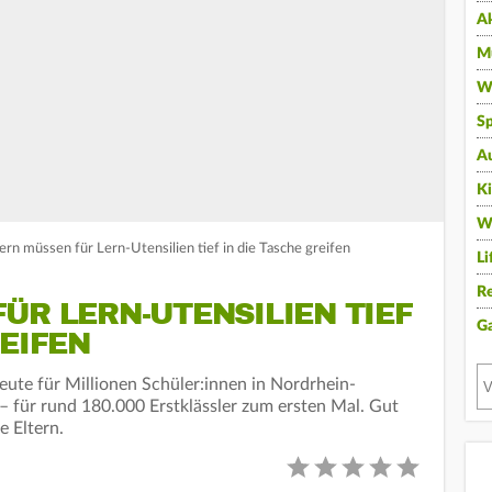
A
Mu
Wi
Sp
A
K
W
ern müssen für Lern-Utensilien tief in die Tasche greifen
Li
Re
ÜR LERN-UTENSILIEN TIEF
G
REIFEN
ute für Millionen Schüler:innen in Nordrhein-
– für rund 180.000 Erstklässler zum ersten Mal. Gut
e Eltern.