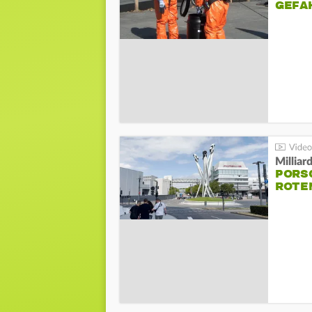
GEFA
Millia
PORSC
ROTE