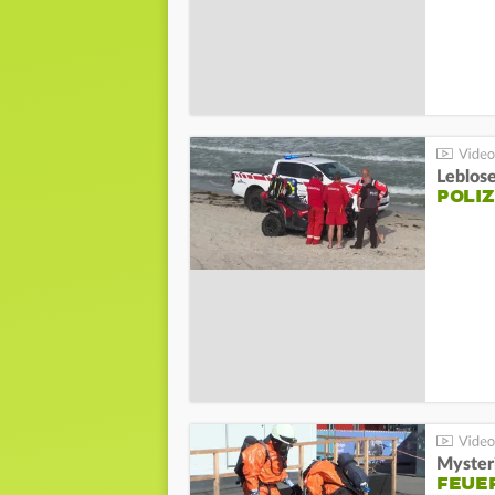
Leblos
POLIZ
Mysteri
FEUE