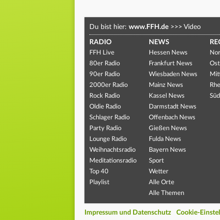
Du bist hier:
www.FFH.de
>>>
Video
RADIO
NEWS
RE
FFH Live
Hessen News
Nor
80er Radio
Frankfurt News
Ost
90er Radio
Wiesbaden News
Mit
2000er Radio
Mainz News
Rhe
Rock Radio
Kassel News
Süd
Oldie Radio
Darmstadt News
Schlager Radio
Offenbach News
Party Radio
Gießen News
Lounge Radio
Fulda News
Weihnachtsradio
Bayern News
Meditationsradio
Sport
Top 40
Wetter
Playlist
Alle Orte
Alle Themen
Impressum und Datenschutz
Cookie-Einste