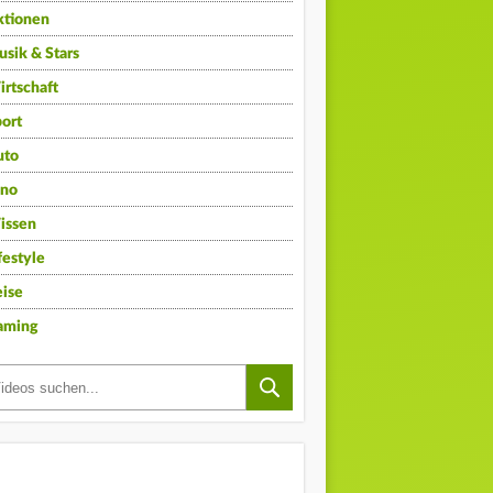
ktionen
sik & Stars
rtschaft
ort
uto
ino
issen
festyle
ise
aming