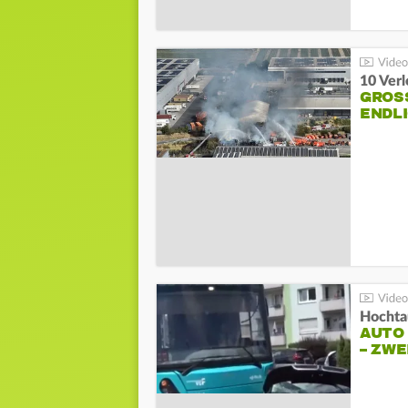
10 Ver
GROSS
NDLI
Hochta
AUTO
– ZW