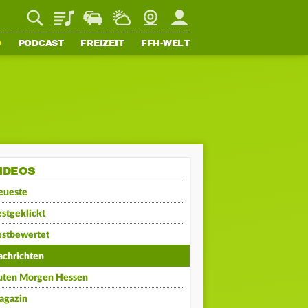
Playlist
Staupilot
Wetter
Webcam
Mein FFH
O
PODCAST
FREIZEIT
FFH-WELT
IDEOS
eueste
stgeklickt
estbewertet
achrichten
uten Morgen Hessen
agazin