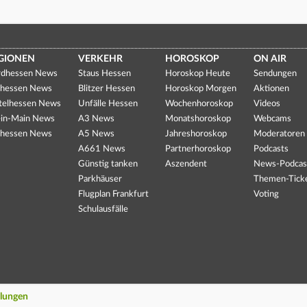
GIONEN
VERKEHR
HOROSKOP
ON AIR
dhessen News
Staus Hessen
Horoskop Heute
Sendungen
hessen News
Blitzer Hessen
Horoskop Morgen
Aktionen
telhessen News
Unfälle Hessen
Wochenhoroskop
Videos
in-Main News
A3 News
Monatshoroskop
Webcams
hessen News
A5 News
Jahreshoroskop
Moderatoren
A661 News
Partnerhoroskop
Podcasts
Günstig tanken
Aszendent
News-Podcas
Parkhäuser
Themen-Tick
Flugplan Frankfurt
Voting
Schulausfälle
llungen