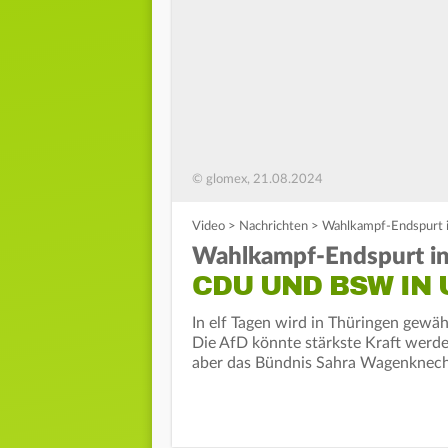
© glomex, 21.08.2024
Video
>
Nachrichten
>
Wahlkampf-Endspurt i
Wahlkampf-Endspurt in
CDU UND BSW IN 
In elf Tagen wird in Thüringen gewä
Die AfD könnte stärkste Kraft werde
aber das Bündnis Sahra Wagenknec