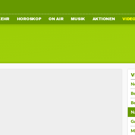
KEHR
HOROSKOP
ON AIR
MUSIK
AKTIONEN
VIDE
V
N
Be
B
N
G
M