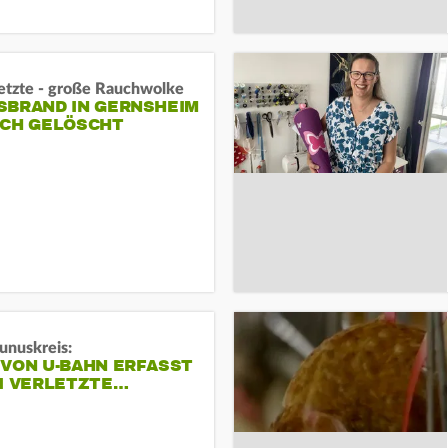
letzte - große Rauchwolke
BRAND IN GERNSHEIM E
CH GELÖSCHT
unuskreis:
 VON U-BAHN ERFASST
EI VERLETZTE…