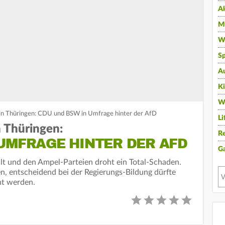
A
Mu
Wi
Sp
A
K
W
n Thüringen: CDU und BSW in Umfrage hinter der AfD
Li
 Thüringen:
Re
UMFRAGE HINTER DER AFD
G
hlt und den Ampel-Parteien droht ein Total-Schaden.
n, entscheidend bei der Regierungs-Bildung dürfte
ht werden.