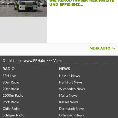
WIE AERODYNAMIK REICHWEITE
UND EFFIZIENZ…
MEHR AUTO
Du bist hier:
www.FFH.de
>>>
Video
RADIO
NEWS
FFH Live
Hessen News
80er Radio
Frankfurt News
90er Radio
Wiesbaden News
2000er Radio
Mainz News
Rock Radio
Kassel News
Oldie Radio
Darmstadt News
Schlager Radio
Offenbach News