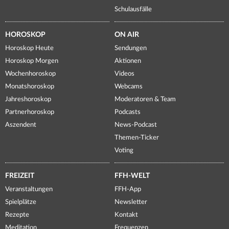
Schulausfälle
HOROSKOP
ON AIR
Horoskop Heute
Sendungen
Horoskop Morgen
Aktionen
Wochenhoroskop
Videos
Monatshoroskop
Webcams
Jahreshoroskop
Moderatoren & Team
Partnerhoroskop
Podcasts
Aszendent
News-Podcast
Themen-Ticker
Voting
FREIZEIT
FFH-WELT
Veranstaltungen
FFH-App
Spielplätze
Newsletter
Rezepte
Kontakt
Meditation
Frequenzen