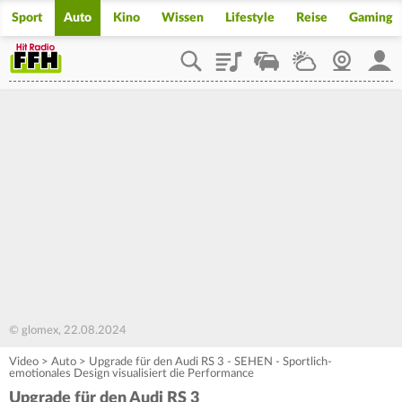
Sport
Auto
Kino
Wissen
Lifestyle
Reise
Gaming
Playlist
Staupilot
Wetter
Webcam
Mein
© glomex, 22.08.2024
Video
>
Auto
>
Upgrade für den Audi RS 3 - SEHEN - Sportlich-
emotionales Design visualisiert die Performance
Upgrade für den Audi RS 3