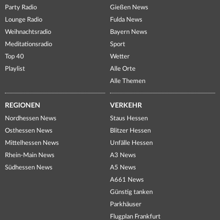
Party Radio
Gießen News
Lounge Radio
Fulda News
Weihnachtsradio
Bayern News
Meditationsradio
Sport
Top 40
Wetter
Playlist
Alle Orte
Alle Themen
REGIONEN
VERKEHR
Nordhessen News
Staus Hessen
Osthessen News
Blitzer Hessen
Mittelhessen News
Unfälle Hessen
Rhein-Main News
A3 News
Südhessen News
A5 News
A661 News
Günstig tanken
Parkhäuser
Flugplan Frankfurt