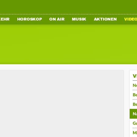
KEHR
HOROSKOP
ON AIR
MUSIK
AKTIONEN
VIDE
V
N
Be
B
N
G
M