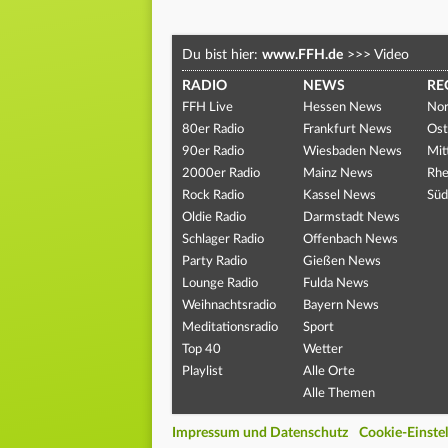
Du bist hier:
www.FFH.de
>>>
Video
RADIO
NEWS
RE
FFH Live
Hessen News
Nor
80er Radio
Frankfurt News
Ost
90er Radio
Wiesbaden News
Mit
2000er Radio
Mainz News
Rhe
Rock Radio
Kassel News
Süd
Oldie Radio
Darmstadt News
Schlager Radio
Offenbach News
Party Radio
Gießen News
Lounge Radio
Fulda News
Weihnachtsradio
Bayern News
Meditationsradio
Sport
Top 40
Wetter
Playlist
Alle Orte
Alle Themen
Impressum und Datenschutz
Cookie-Einste