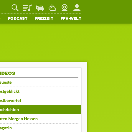
Playlist
Staupilot
Wetter
Webcam
Mein FFH
O
PODCAST
FREIZEIT
FFH-WELT
IDEOS
eueste
stgeklickt
estbewertet
achrichten
uten Morgen Hessen
agazin