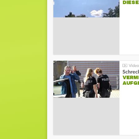
DIES
Schreck
VERM
AUFG