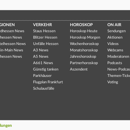
GIONEN
VERKEHR
HOROSKOP
ON AIR
dhessen News
Staus Hessen
Horoskop Heute
Sendungen
hessen News
Blitzer Hessen
Horoskop Morgen
Aktionen
telhessen News
Unfälle Hessen
Wochenhoroskop
Videos
in-Main News
A3 News
Monatshoroskop
Webcams
hessen News
A5 News
Jahreshoroskop
Moderatoren
A661 News
Partnerhoroskop
Podcasts
Günstig tanken
Aszendent
News-Podcas
Parkhäuser
Themen-Tick
Flugplan Frankfurt
Voting
Schulausfälle
llungen