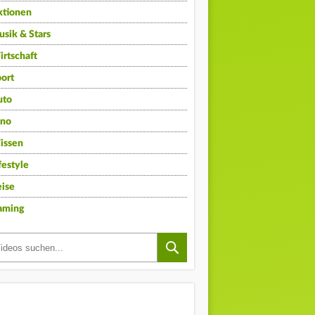
ktionen
sik & Stars
rtschaft
ort
uto
ino
issen
festyle
ise
aming