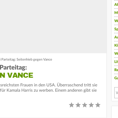
A
Mu
Wi
Sp
A
K
W
i Parteitag: Seitenhieb gegen Vance
Li
Parteitag:
Re
EN VANCE
G
sreichsten Frauen in den USA. Überraschend tritt sie
für Kamala Harris zu werben. Einem anderen gibt sie