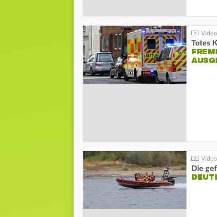
Totes 
FREM
AUSG
Die gef
DEUT