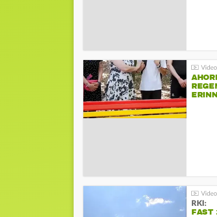
AHOR
REGE
ERIN
BEIM 
RKI:
FAST 