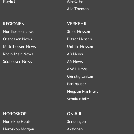
Playlist
Alle Orte
Alle Themen
REGIONEN
VERKEHR
Nordhessen News
Staus Hessen
Osthessen News
Blitzer Hessen
Mittelhessen News
Unfälle Hessen
Rhein-Main News
A3 News
Südhessen News
A5 News
A661 News
Günstig tanken
Parkhäuser
Flugplan Frankfurt
Schulausfälle
HOROSKOP
ON AIR
Horoskop Heute
Sendungen
Horoskop Morgen
Aktionen