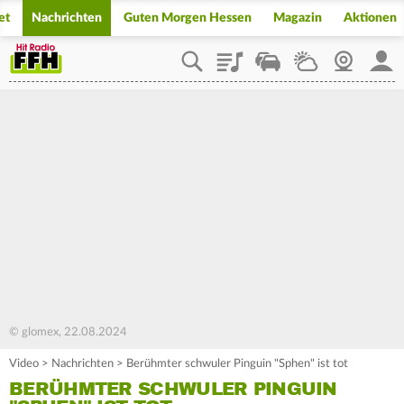
et
Nachrichten
Guten Morgen Hessen
Magazin
Aktionen
Playlist
Staupilot
Wetter
Webcam
Mein
© glomex, 22.08.2024
Video
>
Nachrichten
>
Berühmter schwuler Pinguin "Sphen" ist tot
BERÜHMTER SCHWULER PINGUIN