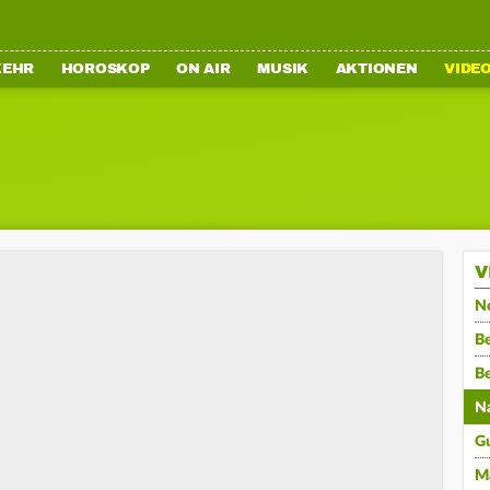
KEHR
HOROSKOP
ON AIR
MUSIK
AKTIONEN
VIDE
V
N
Be
B
N
G
M