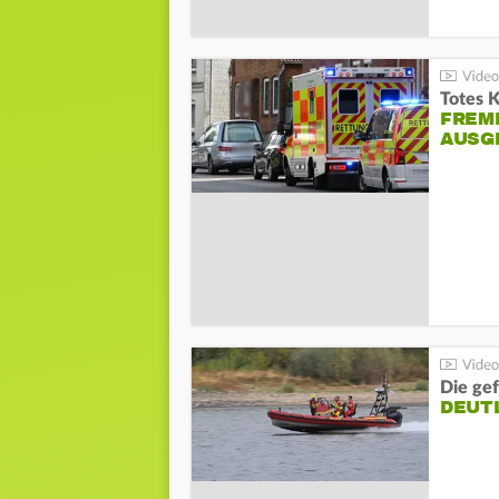
Totes 
FREM
AUSG
Die gef
DEUT