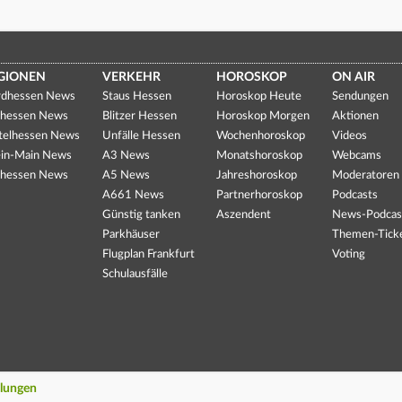
GIONEN
VERKEHR
HOROSKOP
ON AIR
dhessen News
Staus Hessen
Horoskop Heute
Sendungen
hessen News
Blitzer Hessen
Horoskop Morgen
Aktionen
telhessen News
Unfälle Hessen
Wochenhoroskop
Videos
in-Main News
A3 News
Monatshoroskop
Webcams
hessen News
A5 News
Jahreshoroskop
Moderatoren
A661 News
Partnerhoroskop
Podcasts
Günstig tanken
Aszendent
News-Podcas
Parkhäuser
Themen-Tick
Flugplan Frankfurt
Voting
Schulausfälle
llungen