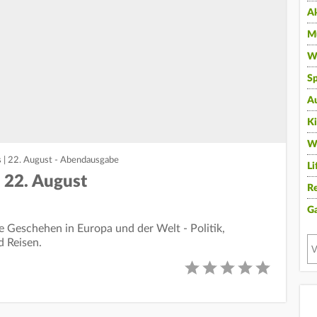
A
Mu
Wi
Sp
A
K
W
 | 22. August - Abendausgabe
Li
| 22. August
Re
G
le Geschehen in Europa und der Welt - Politik,
d Reisen.