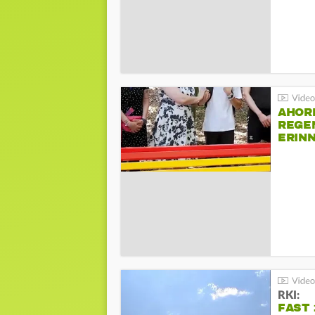
AHOR
REGE
ERIN
BEIM 
RKI:
FAST 