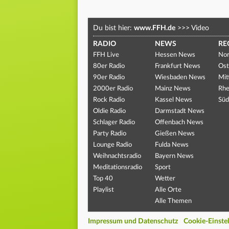
Du bist hier:
www.FFH.de
>>>
Video
RADIO
NEWS
RE
FFH Live
Hessen News
Nor
80er Radio
Frankfurt News
Ost
90er Radio
Wiesbaden News
Mit
2000er Radio
Mainz News
Rhe
Rock Radio
Kassel News
Süd
Oldie Radio
Darmstadt News
Schlager Radio
Offenbach News
Party Radio
Gießen News
Lounge Radio
Fulda News
Weihnachtsradio
Bayern News
Meditationsradio
Sport
Top 40
Wetter
Playlist
Alle Orte
Alle Themen
Impressum und Datenschutz
Cookie-Einste