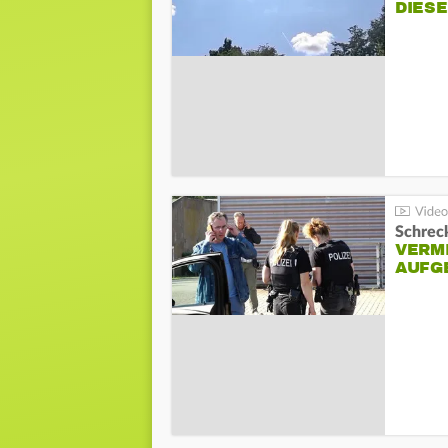
DIES
Schreck
VERM
AUFG