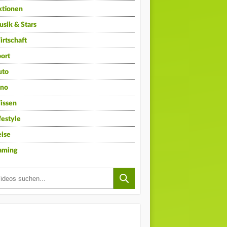
ktionen
sik & Stars
rtschaft
ort
uto
ino
issen
festyle
ise
aming