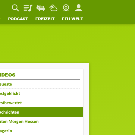
Playlist
Staupilot
Wetter
Webcam
Mein FFH
O
PODCAST
FREIZEIT
FFH-WELT
IDEOS
eueste
stgeklickt
estbewertet
achrichten
uten Morgen Hessen
agazin